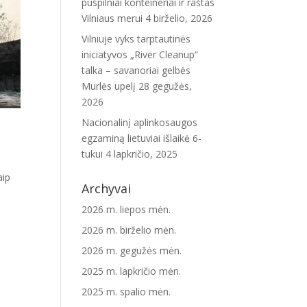
puspilniai konteineriai ir raštas
Vilniaus merui
4 birželio, 2026
Vilniuje vyks tarptautinės
iniciatyvos „River Cleanup“
talka – savanoriai gelbės
Murlės upelį
28 gegužės,
2026
Nacionalinį aplinkosaugos
egzaminą lietuviai išlaikė 6-
tukui
4 lapkričio, 2025
aip
Archyvai
2026 m. liepos mėn.
2026 m. birželio mėn.
2026 m. gegužės mėn.
2025 m. lapkričio mėn.
2025 m. spalio mėn.