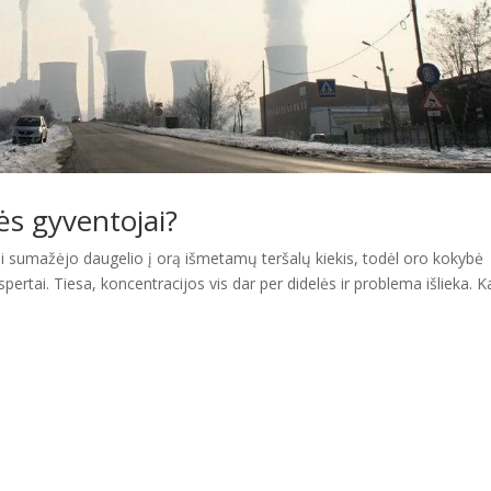
ės gyventojai?
 sumažėjo daugelio į orą išmetamų teršalų kiekis, todėl oro kokybė
ertai. Tiesa, koncentracijos vis dar per didelės ir problema išlieka. K