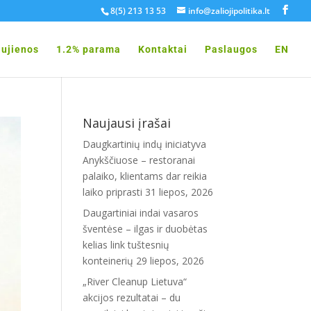
8(5) 213 13 53
info@zaliojipolitika.lt
ujienos
1.2% parama
Kontaktai
Paslaugos
EN
Naujausi įrašai
Daugkartinių indų iniciatyva
Anykščiuose – restoranai
palaiko, klientams dar reikia
laiko priprasti
31 liepos, 2026
Daugartiniai indai vasaros
šventėse – ilgas ir duobėtas
kelias link tuštesnių
konteinerių
29 liepos, 2026
„River Cleanup Lietuva“
akcijos rezultatai – du