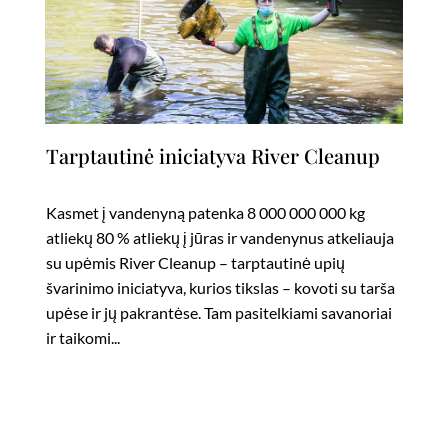
Tarptautinė iniciatyva River Cleanup
Kasmet į vandenyną patenka 8 000 000 000 kg
atliekų 80 % atliekų į jūras ir vandenynus atkeliauja
su upėmis River Cleanup – tarptautinė upių
švarinimo iniciatyva, kurios tikslas – kovoti su tarša
upėse ir jų pakrantėse. Tam pasitelkiami savanoriai
ir taikomi...