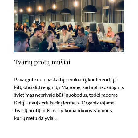
Tvarių protų mūšiai
Pavargote nuo paskaitų, seminarų, konferencijų ir
kitų oficialių renginių? Manome, kad aplinkosauginis
švietimas neprivalo būti nuobodus, todėl radome
išeitį – naują edukacinį formatą. Organizuojame
Tvarių protų mūšius, t.y. komandinius žaidimus,
kurių metu dalyviai...