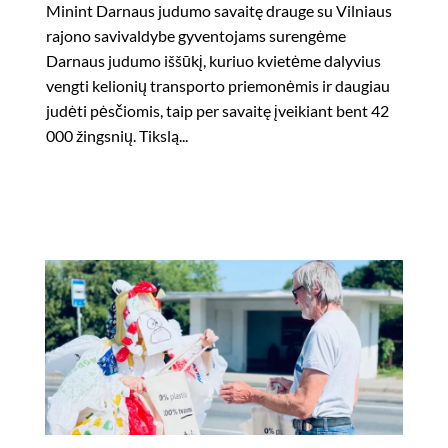
Minint Darnaus judumo savaitę drauge su Vilniaus
rajono savivaldybe gyventojams surengėme
Darnaus judumo iššūkį, kuriuo kvietėme dalyvius
vengti kelionių transporto priemonėmis ir daugiau
judėti pėsčiomis, taip per savaitę įveikiant bent 42
000 žingsnių. Tikslą...