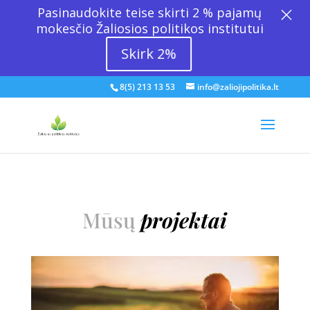
×
Pasinaudokite teise skirti 2 % pajamų
mokesčio Žaliosios politikos institutui
Skirk 2%
8(5) 213 13 53
info@zaliojipolitika.lt
Mūsų
projektai