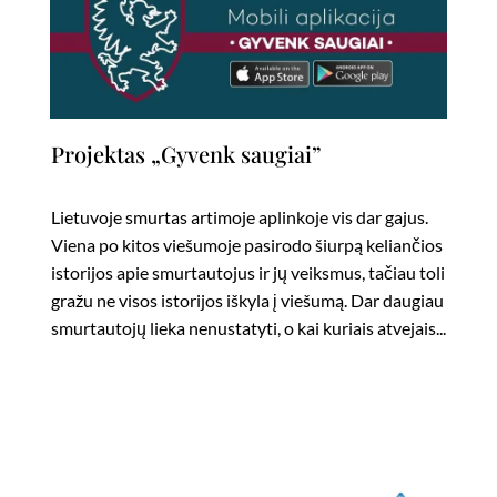
Projektas „Gyvenk saugiai”
Lietuvoje smurtas artimoje aplinkoje vis dar gajus.
Viena po kitos viešumoje pasirodo šiurpą keliančios
istorijos apie smurtautojus ir jų veiksmus, tačiau toli
gražu ne visos istorijos iškyla į viešumą. Dar daugiau
smurtautojų lieka nenustatyti, o kai kuriais atvejais...