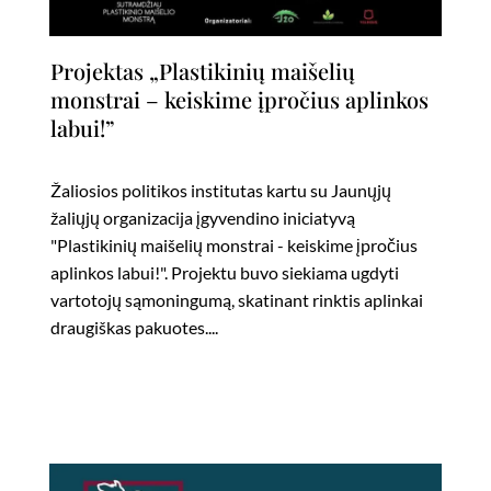
Projektas „Plastikinių maišelių
monstrai – keiskime įpročius aplinkos
labui!”
Žaliosios politikos institutas kartu su Jaunųjų
žaliųjų organizacija įgyvendino iniciatyvą
"Plastikinių maišelių monstrai - keiskime įpročius
aplinkos labui!". Projektu buvo siekiama ugdyti
vartotojų sąmoningumą, skatinant rinktis aplinkai
draugiškas pakuotes....