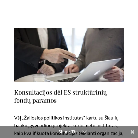
Konsultacijos dėl ES struktūrinių
fondų paramos
VšĮ „Žaliosios politikos institutas“ kartu su Šiaulių
banku įgyvendino projektą, kurio metu institutas,
Share This
kaip kvalifikuota konsultacijas teikianti organizacija,