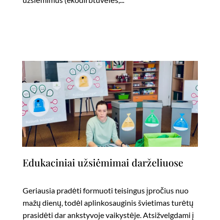
Edukaciniai užsiėmimai darželiuose
Geriausia pradėti formuoti teisingus įpročius nuo
mažų dienų, todėl aplinkosauginis švietimas turėtų
prasidėti dar ankstyvoje vaikystėje. Atsižvelgdami į