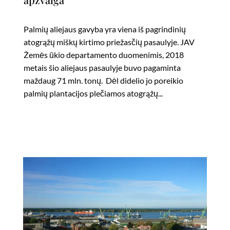
Palmių aliejaus gavyba yra viena iš pagrindinių
atogrąžų miškų kirtimo priežasčių pasaulyje. JAV
Žemės ūkio departamento duomenimis, 2018
metais šio aliejaus pasaulyje buvo pagaminta
maždaug 71 mln. tonų. Dėl didelio jo poreikio
palmių plantacijos plečiamos atogrąžų...