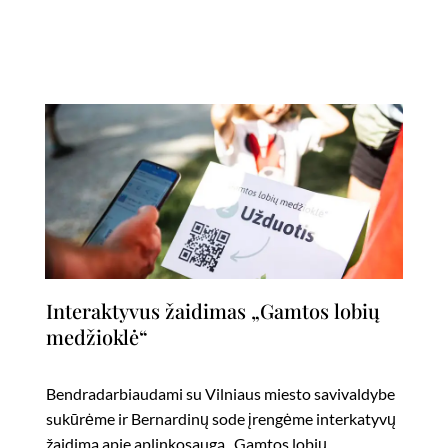
Interaktyvus žaidimas „Gamtos lobių
medžioklė“
Bendradarbiaudami su Vilniaus miesto savivaldybe
sukūrėme ir Bernardinų sode įrengėme interkatyvų
žaidimą apie aplinkosaugą „Gamtos lobių