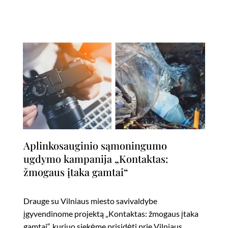
Aplinkosauginio sąmoningumo
ugdymo kampanija „Kontaktas:
žmogaus įtaka gamtai“
Drauge su Vilniaus miesto savivaldybe
įgyvendinome projektą „Kontaktas: žmogaus įtaka
gamtai“, kuriuo siekėme prisidėti prie Vilniaus