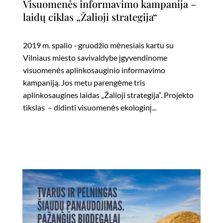
Visuomenės informavimo kampanija –
laidų ciklas „Žalioji strategija“
2019 m. spalio - gruodžio mėnesiais kartu su
Vilniaus miesto savivaldybe įgyvendinome
visuomenės aplinkosauginio informavimo
kampaniją. Jos metu parengėme tris
aplinkosaugines laidas „Žalioji strategija“. Projekto
tikslas – didinti visuomenės ekologinį...