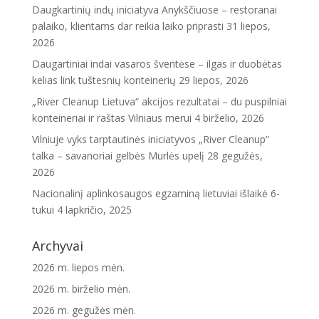
Daugkartinių indų iniciatyva Anykščiuose – restoranai
palaiko, klientams dar reikia laiko priprasti
31 liepos,
2026
Daugartiniai indai vasaros šventėse – ilgas ir duobėtas
kelias link tuštesnių konteinerių
29 liepos, 2026
„River Cleanup Lietuva“ akcijos rezultatai – du puspilniai
konteineriai ir raštas Vilniaus merui
4 birželio, 2026
Vilniuje vyks tarptautinės iniciatyvos „River Cleanup“
talka – savanoriai gelbės Murlės upelį
28 gegužės,
2026
Nacionalinį aplinkosaugos egzaminą lietuviai išlaikė 6-
tukui
4 lapkričio, 2025
Archyvai
2026 m. liepos mėn.
2026 m. birželio mėn.
2026 m. gegužės mėn.