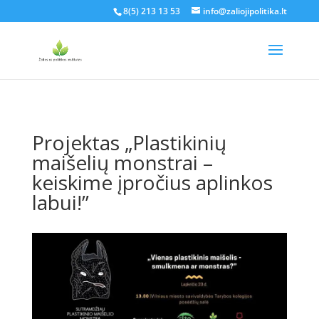
8(5) 213 13 53
info@zaliojipolitika.lt
Projektas „Plastikinių
maišelių monstrai –
keiskime įpročius aplinkos
labui!”