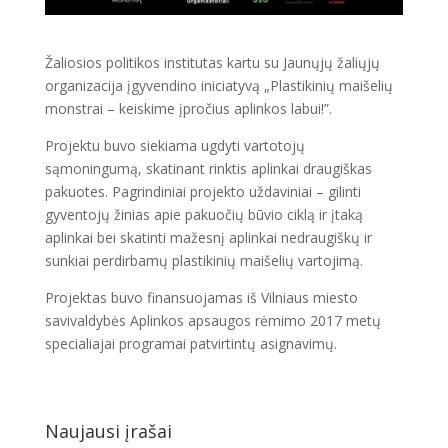
Žaliosios politikos institutas kartu su Jaunųjų žaliųjų
organizacija įgyvendino iniciatyvą „Plastikinių maišelių
monstrai – keiskime įpročius aplinkos labui!”.
Projektu buvo siekiama ugdyti vartotojų
sąmoningumą, skatinant rinktis aplinkai draugiškas
pakuotes. Pagrindiniai projekto uždaviniai – gilinti
gyventojų žinias apie pakuočių būvio ciklą ir įtaką
aplinkai bei skatinti mažesnį aplinkai nedraugiškų ir
sunkiai perdirbamų plastikinių maišelių vartojimą.
Projektas buvo finansuojamas iš Vilniaus miesto
savivaldybės Aplinkos apsaugos rėmimo 2017 metų
specialiajai programai patvirtintų asignavimų.
Naujausi įrašai