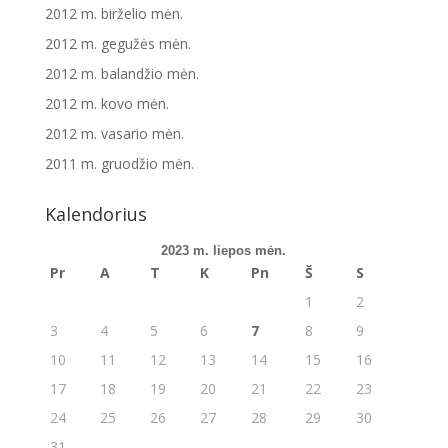
2012 m. birželio mėn.
2012 m. gegužės mėn.
2012 m. balandžio mėn.
2012 m. kovo mėn.
2012 m. vasario mėn.
2011 m. gruodžio mėn.
Kalendorius
2023 m. liepos mėn.
Pr
A
T
K
Pn
Š
S
1
2
3
4
5
6
7
8
9
10
11
12
13
14
15
16
17
18
19
20
21
22
23
24
25
26
27
28
29
30
31