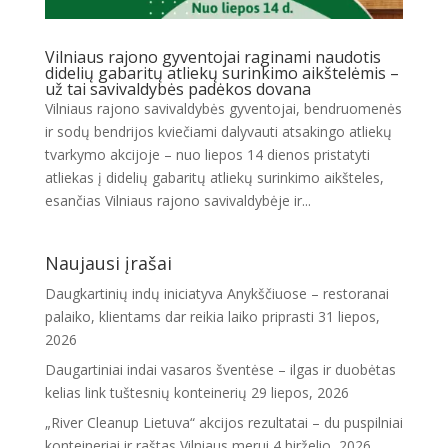
Vilniaus rajono gyventojai raginami naudotis
didelių gabaritų atliekų surinkimo aikštelėmis –
už tai savivaldybės padėkos dovana
Vilniaus rajono savivaldybės gyventojai, bendruomenės
ir sodų bendrijos kviečiami dalyvauti atsakingo atliekų
tvarkymo akcijoje – nuo liepos 14 dienos pristatyti
atliekas į didelių gabaritų atliekų surinkimo aikšteles,
esančias Vilniaus rajono savivaldybėje ir...
Naujausi įrašai
Daugkartinių indų iniciatyva Anykščiuose – restoranai
palaiko, klientams dar reikia laiko priprasti
31 liepos,
2026
Daugartiniai indai vasaros šventėse – ilgas ir duobėtas
kelias link tuštesnių konteinerių
29 liepos, 2026
„River Cleanup Lietuva“ akcijos rezultatai – du puspilniai
konteineriai ir raštas Vilniaus merui
4 birželio, 2026