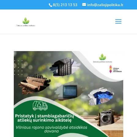
8(5) 213 13 53
info@zaliojipolitika.lt