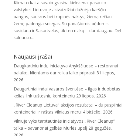
Klimato kaita savaip grasina kiekvienai pasaulio
valstybei. Lietuvoje akivaizdžiai dažnėja karščio
bangos, sausros bei tropinės naktys, žiemą rečiau
žemę padengia sniegas. Su panašiomis bėdomis
susiduria ir Sakartvelas, tik ten rizikų – dar daugiau. Dėl
kalnuoto...
Naujausi įrašai
Daugkartinių indų iniciatyva Anykščiuose – restoranai
palaiko, klientams dar reikia laiko priprasti
31 liepos,
2026
Daugartiniai indai vasaros šventėse – ilgas ir duobėtas
kelias link tuštesnių konteinerių
29 liepos, 2026
„River Cleanup Lietuva“ akcijos rezultatai – du puspilniai
konteineriai ir raštas Vilniaus merui
4 birželio, 2026
Vilniuje vyks tarptautinės iniciatyvos „River Cleanup“
talka – savanoriai gelbės Murlės upelį
28 gegužės,
2026