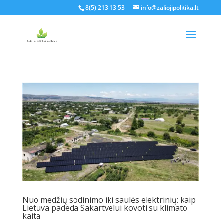
8(5) 213 13 53
info@zaliojipolitika.lt
Nuo medžių sodinimo iki saulės elektrinių: kaip
Lietuva padeda Sakartvelui kovoti su klimato
kaita