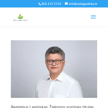
8(5) 213 13 53
info@zaliojipolitika.lt
Remigijus Lapinskas. Žaliosios sostinės titulas