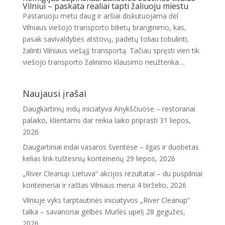
Vilniui – paskata realiai tapti žaliuoju miestu
Pastaruoju metu daug ir aršiai diskutuojama dėl
Vilniaus viešojo transporto bilietų branginimo, kas,
pasak savivaldybės atstovų, padėtų toliau tobulinti,
žalinti Vilniaus viešąjį transportą. Tačiau spręsti vien tik
viešojo transporto žalinimo klausimo neužtenka....
Naujausi įrašai
Daugkartinių indų iniciatyva Anykščiuose – restoranai
palaiko, klientams dar reikia laiko priprasti
31 liepos,
2026
Daugartiniai indai vasaros šventėse – ilgas ir duobėtas
kelias link tuštesnių konteinerių
29 liepos, 2026
„River Cleanup Lietuva“ akcijos rezultatai – du puspilniai
konteineriai ir raštas Vilniaus merui
4 birželio, 2026
Vilniuje vyks tarptautinės iniciatyvos „River Cleanup“
talka – savanoriai gelbės Murlės upelį
28 gegužės,
2026