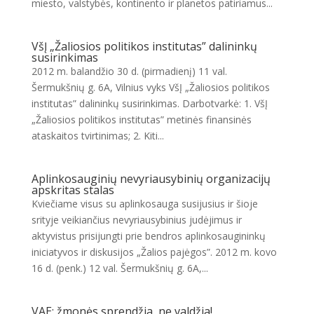
miesto, valstybės, kontinento ir planetos patiriamus...
VšĮ „Žaliosios politikos institutas” dalininkų
susirinkimas
2012 m. balandžio 30 d. (pirmadienį) 11 val.
Šermukšnių g. 6A, Vilnius vyks VšĮ „Žaliosios politikos
institutas” dalininkų susirinkimas. Darbotvarkė: 1. VšĮ
„Žaliosios politikos institutas” metinės finansinės
ataskaitos tvirtinimas; 2. Kiti...
Aplinkosauginių nevyriausybinių organizacijų
apskritas stalas
Kviečiame visus su aplinkosauga susijusius ir šioje
srityje veikiančius nevyriausybinius judėjimus ir
aktyvistus prisijungti prie bendros aplinkosaugininkų
iniciatyvos ir diskusijos „Žalios pajėgos”. 2012 m. kovo
16 d. (penk.) 12 val. Šermukšnių g. 6A,...
VAE: žmonės sprendžia, ne valdžia!