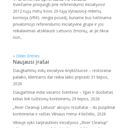
Kviečiame prisijungti prie referendumo iniciatyvos!
2012-tųjų metų kovo 20-tąją Vyriausioji rinkimų
komisija (VRK) rengia posėdį, kuriame bus tvirtinama
privalomojo referendumo iniciatyvinė grupė ir jos
reikalavimas atsiklausti Lietuvos žmonių, ar jie tikrai
nori...
« Older Entries
Naujausi įrašai
Daugkartinių indų iniciatyva Anykščiuose – restoranai
palaiko, klientams dar reikia laiko priprasti
31 liepos,
2026
Daugartiniai indai vasaros šventėse – ilgas ir duobėtas
kelias link tuštesnių konteinerių
29 liepos, 2026
„River Cleanup Lietuva“ akcijos rezultatai – du puspilniai
konteineriai ir raštas Vilniaus merui
4 birželio, 2026
Vilniuje vyks tarptautinės iniciatyvos „River Cleanup“