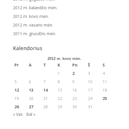
2012 m. balandžio mėn.
2012 m. kovo mėn.
2012 m. vasario mėn.
2011 m. gruodžio mėn.
Kalendorius
2012 m. kovo mėn.
Pr
A
T
K
Pn
Š
S
1
2
3
4
5
6
7
8
9
10
11
12
13
14
15
16
17
18
19
20
21
22
23
24
25
26
27
28
29
30
31
« Vas
Bal »