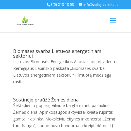
8(5) 213 13 53
info@zaliojipolitika.lt
Biomasės svarba Lietuvos energetiniam
sektoriui
Lietuvos Biomasės Energetikos Asociacijos prezidento
Remigijaus Lapinsko paskaita „Biomasės svarba
Lietuvos energetiniam sektoriui“ Filmuotą medžiagą
rasite...
Sostinėje praūžė Žemės diena
Šeštadienio popietę Vilniuje baigta minėti pasaulinė
Žemės diena. Aplinkosaugos aktyvistai kvietė rūpintis
gamta ir aplinka. Moksleivių eitynes ir koncertą „Žemė
turi draugų“, kuriuo buvo bandoma atkreipti dėmesį į