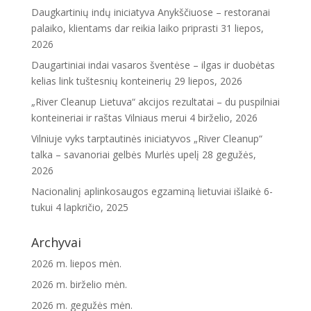
Daugkartinių indų iniciatyva Anykščiuose – restoranai
palaiko, klientams dar reikia laiko priprasti
31 liepos,
2026
Daugartiniai indai vasaros šventėse – ilgas ir duobėtas
kelias link tuštesnių konteinerių
29 liepos, 2026
„River Cleanup Lietuva“ akcijos rezultatai – du puspilniai
konteineriai ir raštas Vilniaus merui
4 birželio, 2026
Vilniuje vyks tarptautinės iniciatyvos „River Cleanup“
talka – savanoriai gelbės Murlės upelį
28 gegužės,
2026
Nacionalinį aplinkosaugos egzaminą lietuviai išlaikė 6-
tukui
4 lapkričio, 2025
Archyvai
2026 m. liepos mėn.
2026 m. birželio mėn.
2026 m. gegužės mėn.