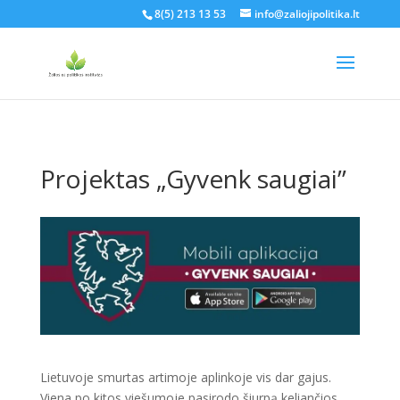
8(5) 213 13 53
info@zaliojipolitika.lt
Projektas „Gyvenk saugiai”
Lietuvoje smurtas artimoje aplinkoje vis dar gajus.
Viena po kitos viešumoje pasirodo šiurpą keliančios