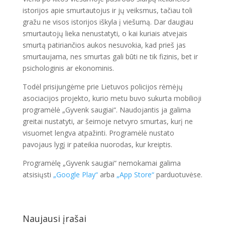
istorijos apie smurtautojus ir jų veiksmus, tačiau toli
gražu ne visos istorijos iškyla į viešumą. Dar daugiau
smurtautojų lieka nenustatyti, o kai kuriais atvejais
smurtą patiriančios aukos nesuvokia, kad prieš jas
smurtaujama, nes smurtas gali būti ne tik fizinis, bet ir
psichologinis ar ekonominis.
Todėl prisijungėme prie Lietuvos policijos rėmėjų
asociacijos projekto, kurio metu buvo sukurta mobilioji
programėlė „Gyvenk saugiai“. Naudojantis ja galima
greitai nustatyti, ar šeimoje netvyro smurtas, kurį ne
visuomet lengva atpažinti. Programėlė nustato
pavojaus lygį ir pateikia nuorodas, kur kreiptis.
Programėlę „Gyvenk saugiai“ nemokamai galima
atsisiųsti
„Google Play“
arba
„App Store“
parduotuvėse.
Naujausi įrašai