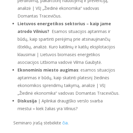
perdirbimą, pakartotinį naudojimą ir prevenciją,
analizė | VšĮ „Žiedinė ekonomika“ vadovas
Domantas Tracevičius.
Lietuvos energetikos sektorius – kaip jame
atrodo Vilnius?
Esamos situacijos aptarimas ir
būdų, kaip spartinti perėjimą prie atsinaujinančių
išteklių, analizė. Kuro katilinių ir katilų eksplotacijos
klausimai | Lietuvos biomasės energetikos
asociacijos Litbioma vadovė Vilma Gaubytė.
Ekonominis miesto augimas
: esamos situacijos
aptarimas ir būdų, kaip skatinti platesnį žiedinės
ekonomikos sprendimų taikymą, analizė | VšĮ
„Žiedinė ekonomika“ vadovas Domantas Tracevičius.
Diskusija
| Aplinkai draugiško verslo svarba
miestui
–
kiek žalias yra Vilnius?
Seminaro įrašą stebėkite
čia
.