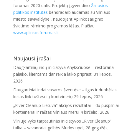
forumas 2020 dalis. Projektą įgyvendino
Žaliosios
politikos institutas
bendradarbiaudamas su Vilniaus
miesto savivaldybe , naudojant Aplinkosauginio
švietimo rėmimo programos lėšas. Plačiau:
www.aplinkosforumas.lt
Naujausi įrašai
Daugkartinių indų iniciatyva Anykščiuose – restoranai
palaiko, klientams dar reikia laiko priprasti
31 liepos,
2026
Daugartiniai indai vasaros šventėse – ilgas ir duobėtas
kelias link tuštesnių konteinerių
29 liepos, 2026
„River Cleanup Lietuva“ akcijos rezultatai – du puspilniai
konteineriai ir raštas Vilniaus merui
4 birželio, 2026
Vilniuje vyks tarptautinės iniciatyvos „River Cleanup“
talka – savanoriai gelbės Murlės upelį
28 gegužės,