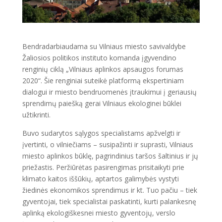
Bendradarbiaudama su Vilniaus miesto savivaldybe
Žaliosios politikos instituto komanda įgyvendino
renginių ciklą „Vilniaus aplinkos apsaugos forumas
2020“. Šie renginiai suteikė platformą ekspertiniam
dialogui ir miesto bendruomenės įtraukimui į geriausių
sprendimų paiešką gerai Vilniaus ekologinei būklei
užtikrinti.
Buvo sudarytos sąlygos specialistams apžvelgti ir
įvertinti, o vilniečiams – susipažinti ir suprasti, Vilniaus
miesto aplinkos būklę, pagrindinius taršos šaltinius ir jų
priežastis. Peržiūrėtas pasirengimas prisitaikyti prie
klimato kaitos iššūkių, aptartos galimybės vystyti
žiedinės ekonomikos sprendimus ir kt. Tuo pačiu – tiek
gyventojai, tiek specialistai paskatinti, kurti palankesnę
aplinką ekologiškesnei miesto gyventojų, verslo