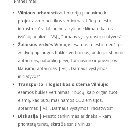
Pranešimai:
Vilniaus urbanistika
: teritorijų planavimo ir
projektavimo politikos vertinimas, būdų miesto
infrastruktūrą labiau pritaikyti prie klimato kaitos
iššūkių analizė | VšĮ „Darnaus vystymosi iniciatyvos“
Žaliosios erdvės Vilniuje
: esamos miesto medžių ir
želdynų apsaugos būklės vertinimas, būdų jai stiprinti
aptarimas, natūralių pievų formavimo ir priežiūros
klausimų aptarimas | VšĮ „Darnaus vystymosi
iniciatyvos“
Transporto ir logistikos sistema Vilniuje
:
esamos būklės vertinimas ir būdų, kaip organizuoti
eismą, kad būtų mažinamos CO2 emisijos,
aptarimas | VšĮ „Darnaus vystymosi iniciatyvos“
Diskusija
| Miesto tankinimas ar drieka – kam
prioritetą turėtų skirti žalesnis Vilnius?