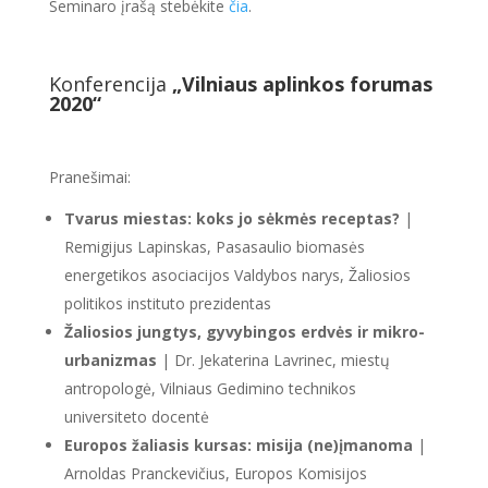
Seminaro įrašą stebėkite
čia
.
Konferencija
„Vilniaus aplinkos forumas
2020“
Pranešimai:
Tvarus miestas: koks jo sėkmės receptas?
|
Remigijus Lapinskas, Pasasaulio biomasės
energetikos asociacijos Valdybos narys, Žaliosios
politikos instituto prezidentas
Žaliosios jungtys, gyvybingos erdvės ir mikro-
urbanizmas
| Dr. Jekaterina Lavrinec, miestų
antropologė, Vilniaus Gedimino technikos
universiteto docentė
Europos žaliasis kursas: misija (ne)įmanoma
|
Arnoldas Pranckevičius, Europos Komisijos