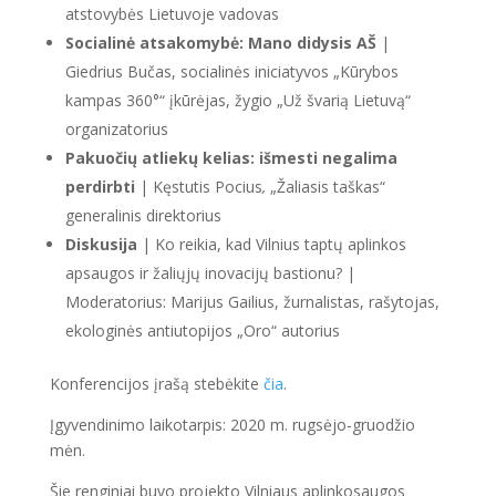
atstovybės Lietuvoje vadovas
Socialinė atsakomybė: Mano didysis AŠ
|
Giedrius Bučas, socialinės iniciatyvos „Kūrybos
kampas 360°“ įkūrėjas, žygio „Už švarią Lietuvą“
organizatorius
Pakuočių atliekų kelias: išmesti negalima
perdirbti
| Kęstutis Pocius
,
„Žaliasis taškas“
generalinis direktorius
Diskusija
| Ko reikia, kad Vilnius taptų aplinkos
apsaugos ir žaliųjų inovacijų bastionu? |
Moderatorius: Marijus Gailius, žurnalistas, rašytojas,
ekologinės antiutopijos „Oro“ autorius
Konferencijos įrašą stebėkite
čia
.
Įgyvendinimo laikotarpis: 2020 m. rugsėjo-gruodžio
mėn.
Šie renginiai buvo projekto Vilniaus aplinkosaugos