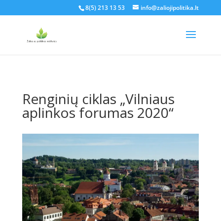
8(5) 213 13 53
info@zaliojipolitika.lt
Renginių ciklas „Vilniaus
aplinkos forumas 2020“