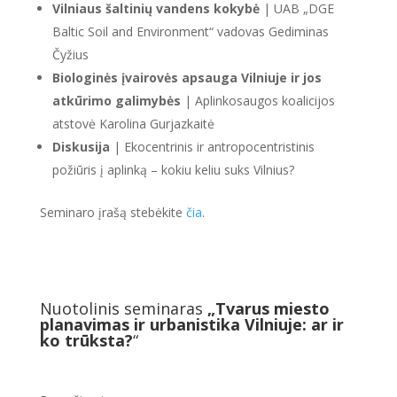
Vilniaus šaltinių vandens kokybė
| UAB „DGE
Baltic Soil and Environment“ vadovas Gediminas
Čyžius
Biologinės įvairovės apsauga Vilniuje ir jos
atkūrimo galimybės
| Aplinkosaugos koalicijos
atstovė Karolina Gurjazkaitė
Diskusija
| Ekocentrinis ir antropocentristinis
požiūris į aplinką – kokiu keliu suks Vilnius?
Seminaro įrašą stebėkite
čia
.
Nuotolinis seminaras
„Tvarus miesto
planavimas ir urbanistika Vilniuje: ar ir
ko trūksta?
“