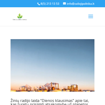
8(5) 213 13 53
info@zaliojipolitika.lt
Žinių radijo laida “Dienos klausimas” apie tai,
kas turėtų prisiimti atsakomybę už planetos