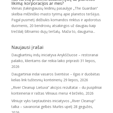
likimą: korporacijos ar mes?
Vienas įtakingiausių leidinių pasaulyje „The Guardian“
skelbia milžiniško masto tyrimą apie planetos teršėjus.
Pagal pusmetį didžiulės komandos rinktus ir apdorotus
duomenis, 20 bendrovių atsakingos už daugiau kaip
trečdalį šiltnamio dujų teršalų. Maža to, dauguma...
Naujausi įrašai
Daugkartinių indų iniciatyva Anykščiuose – restoranai
palaiko, klientams dar reikia laiko priprasti
31 liepos,
2026
Daugartiniai indai vasaros šventėse – ilgas ir duobėtas
kelias link tuštesnių konteinerių
29 liepos, 2026
„River Cleanup Lietuva“ akcijos rezultatai – du puspilniai
konteineriai ir raštas Vilniaus merui
4 birželio, 2026
Vilniuje vyks tarptautinės iniciatyvos „River Cleanup“
talka – savanoriai gelbės Murlės upelį
28 gegužės,
2026