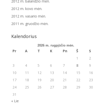
2012 m. balandžio mėn.
2012 m. kovo mėn.
2012 m. vasario mėn.
2011 m. gruodžio mėn.
Kalendorius
2026 m. rugpjūčio mėn.
Pr
A
T
K
Pn
Š
S
1
2
3
4
5
6
7
8
9
10
11
12
13
14
15
16
17
18
19
20
21
22
23
24
25
26
27
28
29
30
31
« Lie