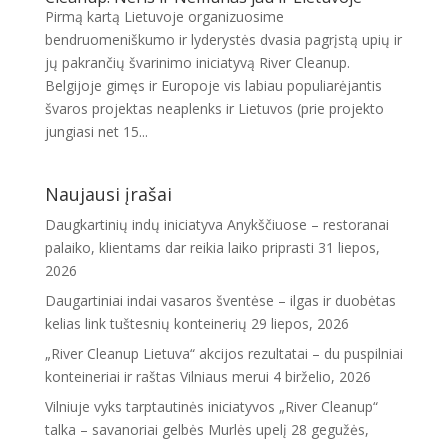
Pirmą kartą Lietuvoje organizuosime
bendruomeniškumo ir lyderystės dvasia pagrįstą upių ir
jų pakrančių švarinimo iniciatyvą River Cleanup.
Belgijoje gimęs ir Europoje vis labiau populiarėjantis
švaros projektas neaplenks ir Lietuvos (prie projekto
jungiasi net 15...
Naujausi įrašai
Daugkartinių indų iniciatyva Anykščiuose – restoranai
palaiko, klientams dar reikia laiko priprasti
31 liepos,
2026
Daugartiniai indai vasaros šventėse – ilgas ir duobėtas
kelias link tuštesnių konteinerių
29 liepos, 2026
„River Cleanup Lietuva“ akcijos rezultatai – du puspilniai
konteineriai ir raštas Vilniaus merui
4 birželio, 2026
Vilniuje vyks tarptautinės iniciatyvos „River Cleanup“
talka – savanoriai gelbės Murlės upelį
28 gegužės,