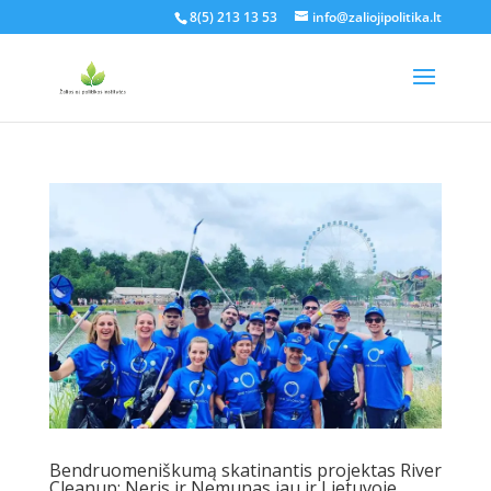
8(5) 213 13 53
info@zaliojipolitika.lt
Bendruomeniškumą skatinantis projektas River
Cleanup: Neris ir Nemunas jau ir Lietuvoje