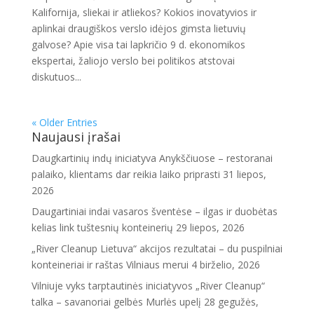
Kalifornija, sliekai ir atliekos? Kokios inovatyvios ir
aplinkai draugiškos verslo idėjos gimsta lietuvių
galvose? Apie visa tai lapkričio 9 d. ekonomikos
ekspertai, žaliojo verslo bei politikos atstovai
diskutuos...
« Older Entries
Naujausi įrašai
Daugkartinių indų iniciatyva Anykščiuose – restoranai
palaiko, klientams dar reikia laiko priprasti
31 liepos,
2026
Daugartiniai indai vasaros šventėse – ilgas ir duobėtas
kelias link tuštesnių konteinerių
29 liepos, 2026
„River Cleanup Lietuva“ akcijos rezultatai – du puspilniai
konteineriai ir raštas Vilniaus merui
4 birželio, 2026
Vilniuje vyks tarptautinės iniciatyvos „River Cleanup“
talka – savanoriai gelbės Murlės upelį
28 gegužės,