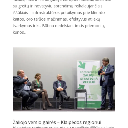
su greitų ir inovatyvių sprendimų reikalaujančiais
iššūkiais – infrastruktūros pritaikymas prie klimato
kaitos, oro taršos mažinimas, efektyvus atliekų
tvarkymas ir kt. Būtina nedelsiant imtis priemonių,
kurios...
Žaliojo verslo gairės – Klaipėdos regionui
Klaipėdos regionas susiduria su panašiais iššūkiais kaip