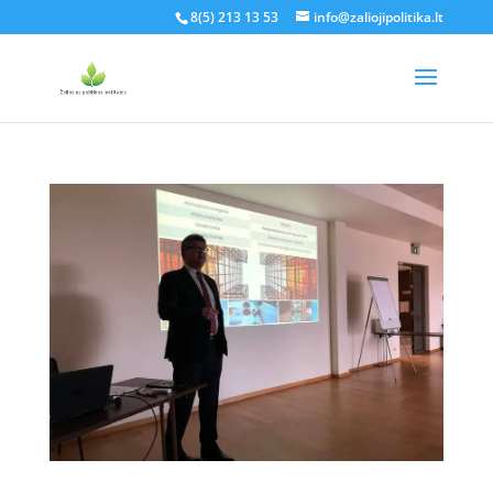
8(5) 213 13 53
info@zaliojipolitika.lt