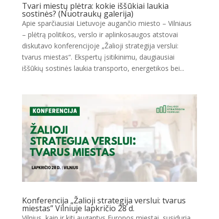
Tvari miestų plėtra: kokie iššūkiai laukia
sostinės? (Nuotraukų galerija)
Apie sparčiausiai Lietuvoje augančio miesto – Vilniaus
– plėtrą politikos, verslo ir aplinkosaugos atstovai
diskutavo konferencijoje „Žalioji strategija verslui:
tvarus miestas“. Ekspertų įsitikinimu, daugiausiai
iššūkių sostinės laukia transporto, energetikos bei...
Konferencija „Žalioji strategija verslui: tvarus
miestas” Vilniuje lapkričio 28 d.
Vilnius, kaip ir kiti augantys Europos miestai, susiduria