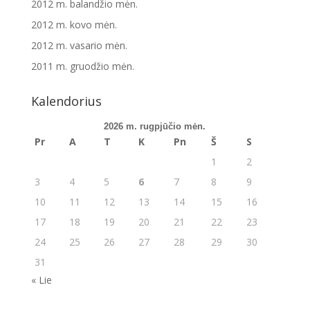
2012 m. balandžio mėn.
2012 m. kovo mėn.
2012 m. vasario mėn.
2011 m. gruodžio mėn.
Kalendorius
2026 m. rugpjūčio mėn.
Pr
A
T
K
Pn
Š
S
1
2
3
4
5
6
7
8
9
10
11
12
13
14
15
16
17
18
19
20
21
22
23
24
25
26
27
28
29
30
31
« Lie