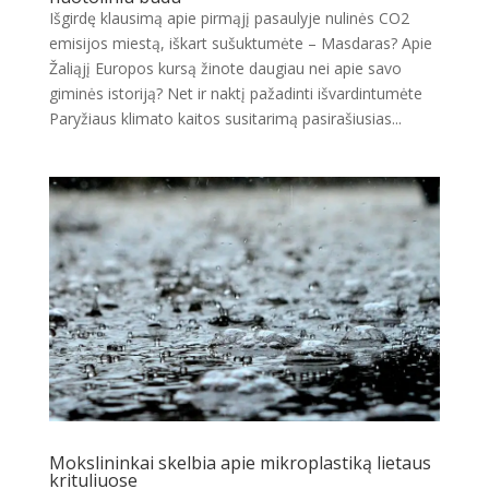
Išgirdę klausimą apie pirmąjį pasaulyje nulinės CO2
emisijos miestą, iškart sušuktumėte – Masdaras? Apie
Žaliąjį Europos kursą žinote daugiau nei apie savo
giminės istoriją? Net ir naktį pažadinti išvardintumėte
Paryžiaus klimato kaitos susitarimą pasirašiusias...
Mokslininkai skelbia apie mikroplastiką lietaus
krituliuose