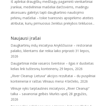
Iš aplinkai draugiškų medžiagų pagaminti vienkartiniai
įrankiai, medvilniniai maišeliai daržovėms, madingu
aksesuaru galintys tapti daugkartinio naudojimo
pirkinių maišeliai – tokie tvaresnės apsipirkimo ateities
atributai, kurių pirmuosius ženklus prekybos tinkluose...
Naujausi įrašai
Daugkartinių indų iniciatyva Anykščiuose – restoranai
palaiko, klientams dar reikia laiko priprasti
31 liepos,
2026
Daugartiniai indai vasaros šventėse – ilgas ir duobėtas
kelias link tuštesnių konteinerių
29 liepos, 2026
„River Cleanup Lietuva“ akcijos rezultatai – du puspilniai
konteineriai ir raštas Vilniaus merui
4 birželio, 2026
Vilniuje vyks tarptautinės iniciatyvos „River Cleanup“
talka – savanoriai gelbės Murlės upelį
28 gegužės,
2026