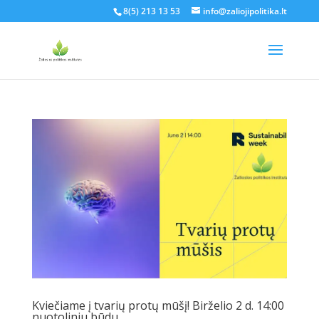
8(5) 213 13 53
info@zaliojipolitika.lt
Kviečiame į tvarių protų mūšį! Birželio 2 d. 14:00
nuotoliniu būdu