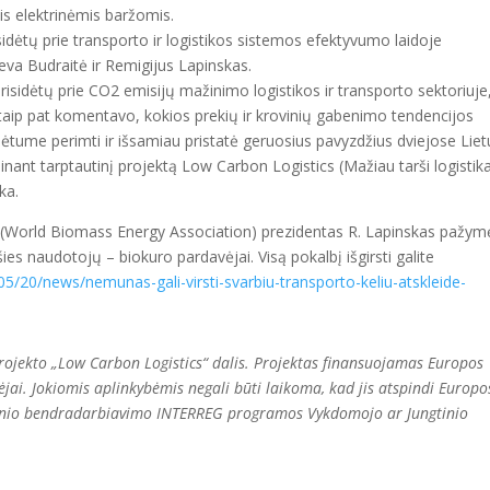
is elektrinėmis baržomis.
risidėtų prie transporto ir logistikos sistemos efektyvumo laidoje
Ieva Budraitė ir Remigijus Lapinskas.
risidėtų prie CO2 emisijų mažinimo logistikos ir transporto sektoriuje
 taip pat komentavo, kokios prekių ir krovinių gabenimo tendencijos
ėtume perimti ir išsamiau pristatė geruosius pavyzdžius dviejose Lie
inant tarptautinį projektą Low Carbon Logistics (Mažiau tarši logistika
ka.
 (World Biomass Energy Association) prezidentas R. Lapinskas pažym
ies naudotojų – biokuro pardavėjai. Visą pokalbį išgirsti galite
9/05/20/news/nemunas-gali-virsti-svarbiu-transporto-keliu-atskleide-
projekto „Low Carbon Logistics“ dalis. Projektas finansuojamas Europos
ėjai. Jokiomis aplinkybėmis negali būti laikoma, kad jis atspindi Europo
tybinio bendradarbiavimo INTERREG programos Vykdomojo ar Jungtinio