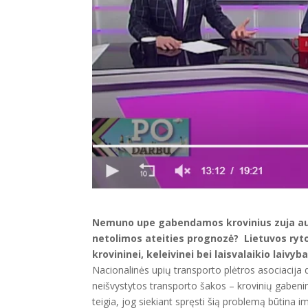
Nemuno upe gabendamos krovinius zuja auto
netolimos ateities prognozė? Lietuvos ryt
krovininei, keleivinei bei laisvalaikio laivy
Nacionalinės upių transporto plėtros asociacija d
neišvystytos transporto šakos – krovinių gabeni
teigia, jog siekiant spręsti šią problemą būtina i