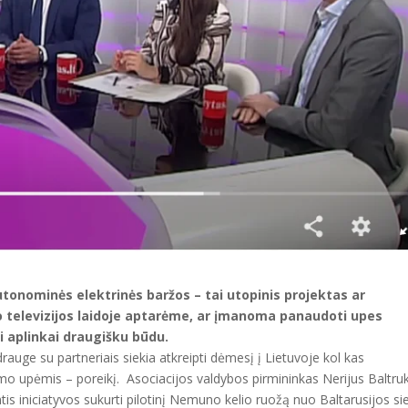
nominės elektrinės baržos – tai utopinis projektas ar
o televizijos laidoje aptarėme, ar įmanoma panaudoti
upes
bai aplinkai draugišku būdu.
rauge su partneriais siekia atkreipti dėmesį į Lietuvoje kol kas
mo upėmis – poreikį. Asociacijos valdybos pirmininkas Nerijus Baltru
mtis iniciatyvos sukurti pilotinį Nemuno kelio ruožą nuo Baltarusijos s