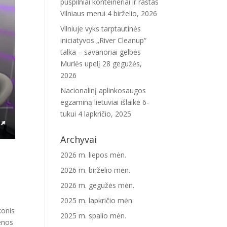
puspilniai konteineriai ir raštas
Vilniaus merui
4 birželio, 2026
Vilniuje vyks tarptautinės
iniciatyvos „River Cleanup“
talka – savanoriai gelbės
Murlės upelį
28 gegužės,
2026
Nacionalinį aplinkosaugos
egzaminą lietuviai išlaikė 6-
tukui
4 lapkričio, 2025
Archyvai
2026 m. liepos mėn.
2026 m. birželio mėn.
2026 m. gegužės mėn.
2025 m. lapkričio mėn.
konis
2025 m. spalio mėn.
ienos