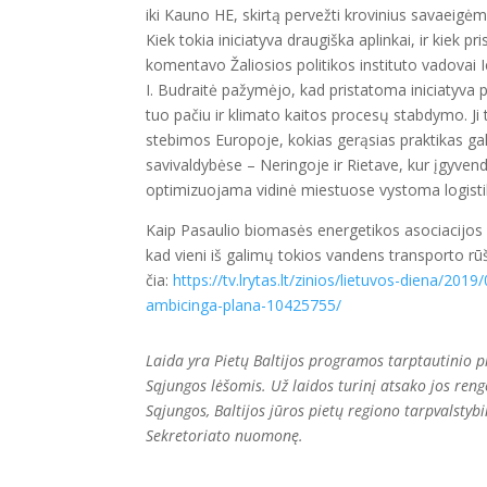
iki Kauno HE, skirtą pervežti krovinius savaeigėm
Kiek tokia iniciatyva draugiška aplinkai, ir kiek p
komentavo Žaliosios politikos instituto vadovai 
I. Budraitė pažymėjo, kad pristatoma iniciatyva p
tuo pačiu ir klimato kaitos procesų stabdymo. Ji
stebimos Europoje, kokias gerąsias praktikas gal
savivaldybėse – Neringoje ir Rietave, kur įgyvend
optimizuojama vidinė miestuose vystoma logisti
Kaip Pasaulio biomasės energetikos asociacijos
kad vieni iš galimų tokios vandens transporto rūš
čia:
https://tv.lrytas.lt/zinios/lietuvos-diena/201
ambicinga-plana-10425755/
Laida yra Pietų Baltijos programos tarptautinio 
Sąjungos lėšomis.
Už laidos turinį atsako jos reng
Sąjungos, Baltijos jūros pietų regiono tarpvals
Sekretoriato nuomonę.