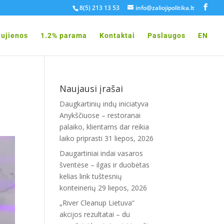
8(5) 213 13 53
info@zaliojipolitika.lt
ujienos
1.2% parama
Kontaktai
Paslaugos
EN
Naujausi įrašai
Daugkartinių indų iniciatyva
Anykščiuose – restoranai
palaiko, klientams dar reikia
laiko priprasti
31 liepos, 2026
Daugartiniai indai vasaros
šventėse – ilgas ir duobėtas
kelias link tuštesnių
konteinerių
29 liepos, 2026
„River Cleanup Lietuva“
akcijos rezultatai – du