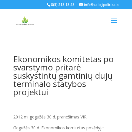
8(5) 213 13 53
info@zaliojipolitika.lt
Ekonomikos komitetas po
svarstymo pritarė
suskystintų gamtinių dujų
terminalo statybos
projektui
2012 m. gegužės 30 d. pranešimas VIR
Gegužės 30 d. Ekonomikos komitetas posėdyje