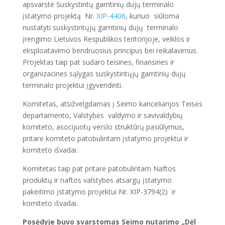
apsvarstė Suskystintų gamtinių dujų terminalo
įstatymo projektą Nr.
XIP-4406
, kuriuo siūloma
nustatyti suskystintųjų gamtinių dujų terminalo
įrengimo Lietuvos Respublikos teritorijoje, veiklos ir
eksploatavimo bendruosius principus bei reikalavimus.
Projektas taip pat sudaro teisines, finansines ir
organizacines sąlygas suskystintųjų gamtinių dujų
terminalo projektui įgyvendinti.
Komitetas, atsižvelgdamas į Seimo kanceliarijos Teisės
departamento, Valstybės valdymo ir savivaldybių
komiteto, asocijuotų verslo struktūrų pasiūlymus,
pritarė komiteto patobulintam įstatymo projektui ir
komiteto išvadai.
Komitetas taip pat pritarė patobulintam Naftos
produktų ir naftos valstybės atsargų įstatymo
pakeitimo įstatymo projektui Nr. XIP-3794(2) ir
komiteto išvadai.
Posėdyje buvo svarstomas Seimo nutarimo „Dėl