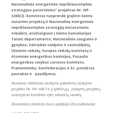
Nacionalinės energetinės nepriklausomybės
strategijos patvirtinimo” projektas Nr. XIP-
3260(2). Komitetas nusprendė grąžinti Seimo
nutarimo projektą ir Nacionalinę energetinės
nepriklausomybės strategiją iniciatoriams
tobulinti, atsižvelgiant į Seimo kanceliarijos
Teisės departamento, Nacionalinio saugumo ir
gynybos, Valstybės valdymo ir savivaldybių,
Užsienio reikalų, Europos reikalų komitetų ir
Atominės energetikos komisijos, Pasaulio
energetikos tarybos Lietuvos komiteto,
Pramonininkų konfederacijos ir kt. pateiktas
pastabas ir pasiūlymus.
Atominės elektrinės įstatymo pakeitimo įstatymo
projekto Nr. XIP-4407 ir jį lydinčiųjų įstatymų projektų
svarstymas komitete vyks sekančią savaitę.
Ekonomikos komiteto biuro padėjėja Zita Jodkonienė,