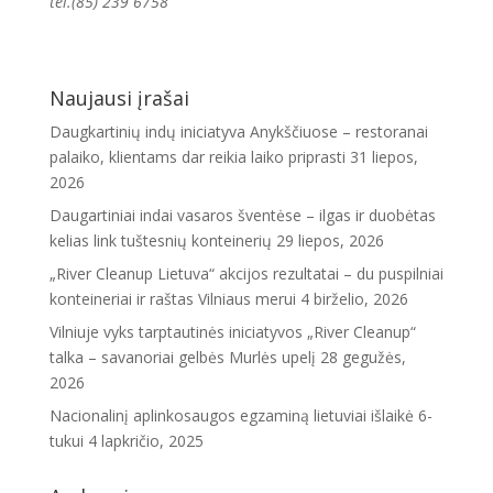
tel.(85) 239 6758
Naujausi įrašai
Daugkartinių indų iniciatyva Anykščiuose – restoranai
palaiko, klientams dar reikia laiko priprasti
31 liepos,
2026
Daugartiniai indai vasaros šventėse – ilgas ir duobėtas
kelias link tuštesnių konteinerių
29 liepos, 2026
„River Cleanup Lietuva“ akcijos rezultatai – du puspilniai
konteineriai ir raštas Vilniaus merui
4 birželio, 2026
Vilniuje vyks tarptautinės iniciatyvos „River Cleanup“
talka – savanoriai gelbės Murlės upelį
28 gegužės,
2026
Nacionalinį aplinkosaugos egzaminą lietuviai išlaikė 6-
tukui
4 lapkričio, 2025