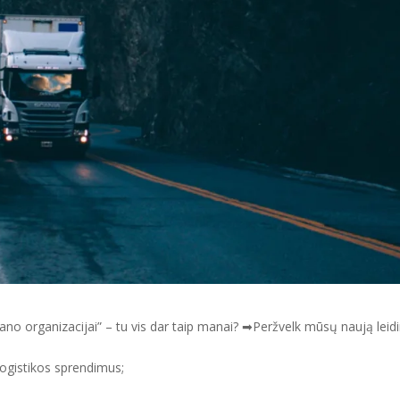
ano organizacijai” – tu vis dar taip manai? ➡Peržvelk mūsų naują leidi
 logistikos sprendimus;