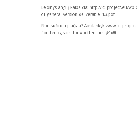
Leidinys anglų kalba čia: http://lcl-project.eu
of-general-version-deliverable-4.3.pdf
Nori sužinoti plačiau? Apsilankyk www.lcl-project
#betterlogistics for #bettercities 🌿 🚛