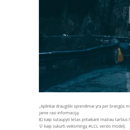
„Aplinkai draugiški sprendimai yra per brangūs m
jame rasi informaciją:
💶 kaip sutaupyti lėšas pritaikant mažiau taršius
💡 kaip sukurti veiksmingą #LCL verslo modelį.