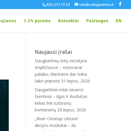
8(5) 213 13 53
info@zaliojipolitika.lt
ujienos
1.2% parama
Kontaktai
Paslaugos
EN
Naujausi įrašai
Daugkartinių indų iniciatyva
Anykščiuose – restoranai
palaiko, klientams dar reikia
laiko priprasti
31 liepos, 2026
Daugartiniai indai vasaros
šventėse – ilgas ir duobėtas
kelias link tuštesnių
konteinerių
29 liepos, 2026
„River Cleanup Lietuva“
akcijos rezultatai – du