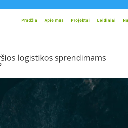
Pradžia
Apie mus
Projektai
Leidiniai
Na
ršios logistikos sprendimams
?