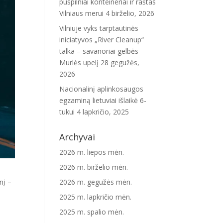
puspilniai konteineriai ir raštas
Vilniaus merui
4 birželio, 2026
Vilniuje vyks tarptautinės
iniciatyvos „River Cleanup“
talka – savanoriai gelbės
Murlės upelį
28 gegužės,
2026
Nacionalinį aplinkosaugos
egzaminą lietuviai išlaikė 6-
tukui
4 lapkričio, 2025
Archyvai
2026 m. liepos mėn.
2026 m. birželio mėn.
2026 m. gegužės mėn.
nį –
2025 m. lapkričio mėn.
2025 m. spalio mėn.