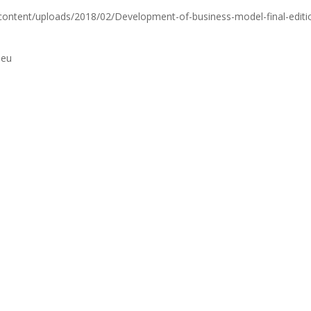
/wp-content/uploads/2018/02/Development-of-business-model-final-editi
.eu