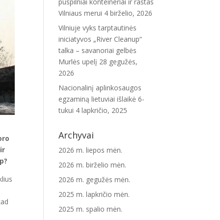
puspilniai konteineriai ir raštas
Vilniaus merui
4 birželio, 2026
Vilniuje vyks tarptautinės
iniciatyvos „River Cleanup“
talka – savanoriai gelbės
Murlės upelį
28 gegužės,
2026
Nacionalinį aplinkosaugos
egzaminą lietuviai išlaikė 6-
tukui
4 lapkričio, 2025
Archyvai
oro
ir
2026 m. liepos mėn.
ip?
2026 m. birželio mėn.
lius
2026 m. gegužės mėn.
2025 m. lapkričio mėn.
kad
2025 m. spalio mėn.