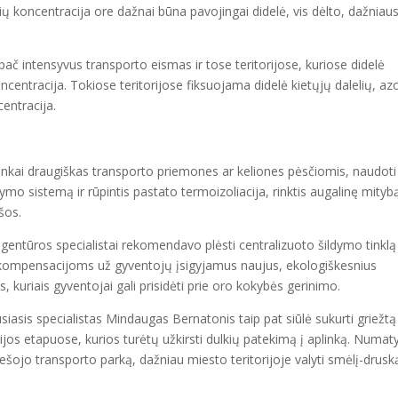
lių koncentracija ore dažnai būna pavojingai didelė, vis dėlto, dažniau
ypač intensyvus transporto eismas ir tose teritorijose, kuriose didelė
oncentracija. Tokiose teritorijose fiksuojama didelė kietųjų dalelių, az
centracija.
linkai draugiškas transporto priemones ar keliones pėsčiomis, naudoti
ymo sistemą ir rūpintis pastato termoizoliacija, rinktis augalinę mitybą
ršos.
gentūros specialistai rekomendavo plėsti centralizuoto šildymo tinklą
us kompensacijoms už gyventojų įsigyjamus naujus, ekologiškesnius
, kuriais gyventojai gali prisidėti prie oro kokybės gerinimo.
iasis specialistas Mindaugas Bernatonis taip pat siūlė sukurti griežtą
cijos etapuose, kurios turėtų užkirsti dulkių patekimą į aplinką. Numaty
iešojo transporto parką, dažniau miesto teritorijoje valyti smėlį-druską