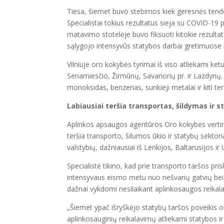
Tiesa, šiemet buvo stebimos kiek geresnės tend
Specialistai tokius rezultatus sieja su COVID-19
matavimo stotelėje buvo fiksuoti kitokie rezultata
sąlygojo intensyvūs statybos darbai gretimuose
Vilniuje oro kokybės tyrimai iš viso atliekami k
Senamiesčio, Žirmūnų, Savanorių pr. ir Lazdynų. J
monoksidas, benzenas, sunkieji metalai ir kiti ter
Labiausiai teršia transportas, šildymas ir 
Aplinkos apsaugos agentūros Oro kokybės vertini
teršia transporto, šilumos ūkio ir statybų sektoriai.
valstybių, dažniausiai iš Lenkijos, Baltarusijos ir
Specialistė tikino, kad prie transporto taršos prisk
intensyvaus eismo metu nuo nešvarių gatvių bei š
dažnai vykdomi nesilaikant aplinkosaugos reikal
„Šiemet ypač išryškėjo statybų taršos poveikis or
aplinkosauginių reikalavimų atliekami statybos ir