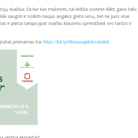
ojų skaičius čia kur kas mažesnis, tai leidžia sostinei išlikti gana žaliu
iūlė saugoti ir sodinti naujus augalus greta senų, bet ne juos visai
mas ir plėtra tampa ypač svarbiu klausimu sprendžiant oro taršos ir
 įrašas prienamas čia:
https://bit.ly/Vilniausaplinkosbūklė
 ją vertina ekspertai?