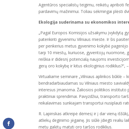
Agentūros specialistų teigimu, reikėtų apriboti f
pardavimų mažinimui. Toliau sėkmingai plėsti dvir
Ekologija suderinama su ekonomikos inter
„Pagal Europos Komisijos užsakymu įvykdytą gyv
patenkinti gyvenimu Vilniaus mieste. Ir šis pasit
per penkerius metus gyvenimo kokybė pagerėjo yra
tarp 10 miestų, kuriuose, gyventojų nuomone, gyv
reiškia ir didesnį potencialą naujoms investicijo
gerą oro kokybę ir kitus ekologinius rodiklius?“, 
Virtualiame seminare „Vilniaus aplinkos būklė – k
bendradarbiaudamas su Vilniaus miesto savivaldyb
interesus įmanoma. Žaliosios politikos instituto
praktiniai sprendimai. Pavyzdžiui, transporto ta
reikalavimas sunkiajam transportui nusiplauti ratu
R. Lapinskas atkreipė dėmesį ir į dar vieną iššūkį
atliekų deginimo jėgainę. Jis siūlė įdiegti realiu
metu galėtų matyti oro taršos rodiklius.