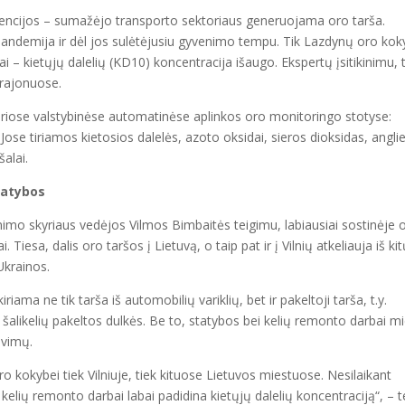
encijos – sumažėjo transporto sektoriaus generuojama oro tarša.
 pandemija ir dėl jos sulėtėjusiu gyvenimo tempu. Tik Lazdynų oro ko
i – kietųjų dalelių (KD10) koncentracija išaugo. Ekspertų įsitikinimu, t
 rajonuose.
eturiose valstybinėse automatinėse aplinkos oro monitoringo stotyse:
ose tiriamos kietosios dalelės, azoto oksidai, sieros dioksidas, angli
šalai.
statybos
mo skyriaus vedėjos Vilmos Bimbaitės teigimu, labiausiai sostinėje 
 Tiesa, dalis oro taršos į Lietuvą, o taip pat ir į Vilnių atkeliauja iš ki
 Ukrainos.
iriama ne tik tarša iš automobilių variklių, bet ir pakeltoji tarša, t.y.
alikelių pakeltos dulkės. Be to, statybos bei kelių remonto darbai m
avimų.
o kokybei tiek Vilniuje, tiek kituose Lietuvos miestuose. Nesilaikant
 kelių remonto darbai labai padidina kietųjų dalelių koncentraciją“, – t