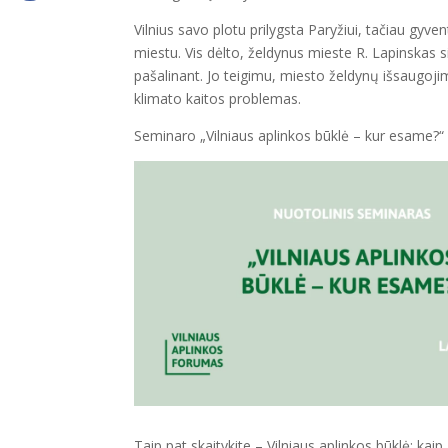
Vilnius savo plotu prilygsta Paryžiui, tačiau gyvent
miestu. Vis dėlto, želdynus mieste R. Lapinskas s
pašalinant. Jo teigimu, miesto želdynų išsaugoji
klimato kaitos problemas.
Seminaro „Vilniaus aplinkos būklė – kur esame?“
Taip pat skaitykite – Vilniaus aplinkos būklė: kaip