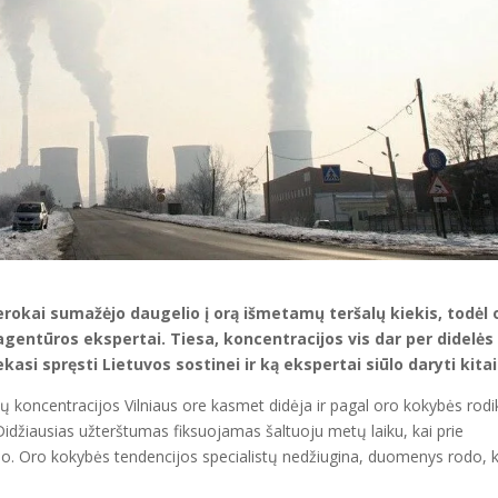
okai sumažėjo daugelio į orą išmetamų teršalų kiekis, todėl 
gentūros ekspertai. Tiesa, koncentracijos vis dar per didelės 
kasi spręsti Lietuvos sostinei ir ką ekspertai siūlo daryti kita
ų koncentracijos Vilniaus ore kasmet didėja ir pagal oro kokybės rodik
 Didžiausias užterštumas fiksuojamas šaltuoju metų laiku, kai prie
ūkio. Oro kokybės tendencijos specialistų nedžiugina, duomenys rodo, 