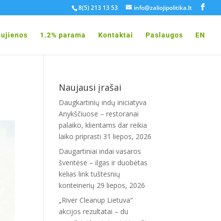
8(5) 213 13 53
info@zaliojipolitika.lt
ujienos
1.2% parama
Kontaktai
Paslaugos
EN
Naujausi įrašai
Daugkartinių indų iniciatyva
Anykščiuose – restoranai
palaiko, klientams dar reikia
laiko priprasti
31 liepos, 2026
Daugartiniai indai vasaros
šventėse – ilgas ir duobėtas
kelias link tuštesnių
konteinerių
29 liepos, 2026
„River Cleanup Lietuva“
akcijos rezultatai – du