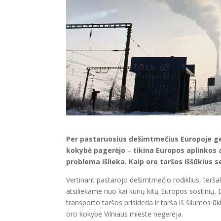
Per pastaruosius dešimtmečius Europoje ger
kokybė pagerėjo
–
tikina Europos aplinkos a
problema išlieka. Kaip oro taršos iššūkius se
Vertinant pastarojo dešimtmečio rodiklius, teršal
atsiliekame nuo kai kurių kitų Europos sostinių.
transporto taršos prisideda ir tarša iš šilumos 
oro kokybė Vilniaus mieste negerėja.