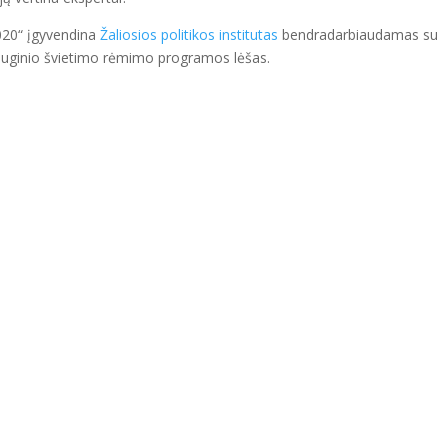
020“ įgyvendina
Žaliosios politikos institutas
bendradarbiaudamas su
sauginio švietimo rėmimo programos lėšas.