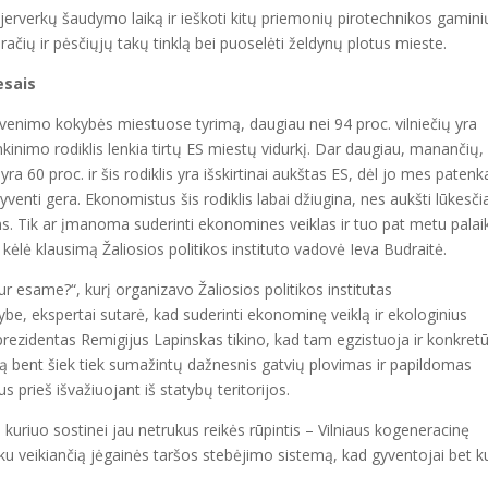
ejerverkų šaudymo laiką ir ieškoti kitų priemonių pirotechnikos gamini
ačių ir pėsčiųjų takų tinklą bei puoselėti želdynų plotus mieste.
esais
enimo kokybės miestuose tyrimą, daugiau nei 94 proc. vilniečių yra
enkinimo rodiklis lenkia tirtų ES miestų vidurkį. Dar daugiau, manančių,
 60 proc. ir šis rodiklis yra išskirtinai aukštas ES, dėl jo mes paten
enti gera. Ekonomistus šis rodiklis labai džiugina, nes aukšti lūkesči
ms. Tik ar įmanoma suderinti ekonomines veiklas ir tuo pat metu palaik
– kėlė klausimą Žaliosios politikos instituto vadovė Ieva Budraitė.
ur esame?“, kurį organizavo Žaliosios politikos institutas
e, ekspertai sutarė, kad suderinti ekonominę veiklą ir ekologinius
 prezidentas Remigijus Lapinskas tikino, kad tam egzistuoja ir konkret
ršą bent šiek tiek sumažintų dažnesnis gatvių plovimas ir papildomas
s prieš išvažiuojant iš statybų teritorijos.
, kuriuo sostinei jau netrukus reikės rūpintis – Vilniaus kogeneracinę
 laiku veikiančią jėgainės taršos stebėjimo sistemą, kad gyventojai bet k