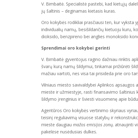
V. Bimbaitė. Specialistė pastebi, kad kietųjų dale
jų šaltinis – deginamas kietasis kuras.
Oro kokybės rodikliai prasčiausi ten, kur vyksta 
individualių namų, besišildančių kietuoju kuru, k
dioksido, benzpireno bei anglies monoksido kon
Sprendimai oro kokybei gerinti
V. Bimbaitė gyventojus ragino dažniau rinktis ap
švarų kurą namų šildymui, tinkamai prižiūrėti šild
mažiau vartoti, nes visa tai prisideda prie oro ta
Vilniaus miesto savivaldybei Aplinkos apsaugos a
mieste ir užmiestyje, rasti finansavimo šaltini
šildymo įrenginius ir šviesti visuomenę apie būdus
Agentūros Oro kokybės vertinimo skyriaus vyriaus
teisinį reguliavimą visuose statybų ir rekonstruk
mieste daugiau
mažos emisijos zonų,
atnaujinti v
pakelėse nusėdusias dulkes.