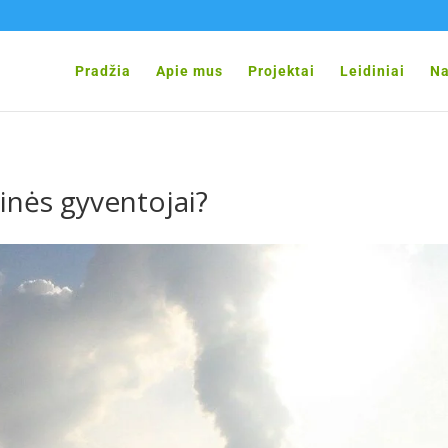
Pradžia
Apie mus
Projektai
Leidiniai
Na
inės gyventojai?