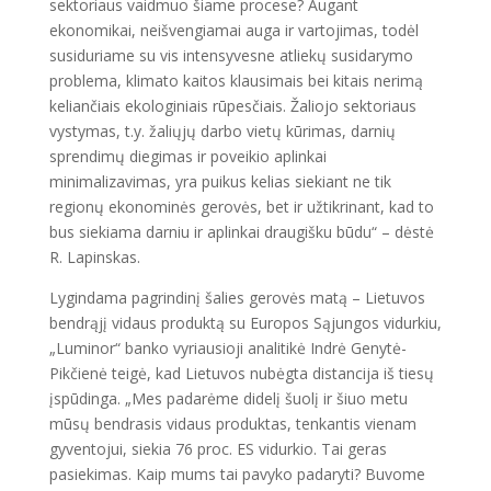
sektoriaus vaidmuo šiame procese? Augant
ekonomikai, neišvengiamai auga ir vartojimas, todėl
susiduriame su vis intensyvesne atliekų susidarymo
problema, klimato kaitos klausimais bei kitais nerimą
keliančiais ekologiniais rūpesčiais. Žaliojo sektoriaus
vystymas, t.y. žaliųjų darbo vietų kūrimas, darnių
sprendimų diegimas ir poveikio aplinkai
minimalizavimas, yra puikus kelias siekiant ne tik
regionų ekonominės gerovės, bet ir užtikrinant, kad to
bus siekiama darniu ir aplinkai draugišku būdu“ – dėstė
R. Lapinskas.
Lygindama pagrindinį šalies gerovės matą – Lietuvos
bendrąjį vidaus produktą su Europos Sąjungos vidurkiu,
„Luminor“ banko vyriausioji analitikė Indrė Genytė-
Pikčienė teigė, kad Lietuvos nubėgta distancija iš tiesų
įspūdinga. „Mes padarėme didelį šuolį ir šiuo metu
mūsų bendrasis vidaus produktas, tenkantis vienam
gyventojui, siekia 76 proc. ES vidurkio. Tai geras
pasiekimas. Kaip mums tai pavyko padaryti? Buvome