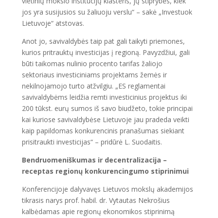
vietinių mokslo institucijų klasteris, jų stiprybės, kiek
jos yra susijusios su žaliuoju verslu“ – sakė „Investuok
Lietuvoje“ atstovas.
Anot jo, savivaldybės taip pat gali taikyti priemones,
kurios pritrauktų investicijas į regioną. Pavyzdžiui, gali
būti taikomas nulinio procento tarifas žaliojo
sektoriaus investiciniams projektams žemės ir
nekilnojamojo turto atžvilgiu. „ES reglamentai
savivaldybėms leidžia remti investicinius projektus iki
200 tūkst. eurų sumos iš savo biudžeto, tokie principai
kai kuriose savivaldybėse Lietuvoje jau pradeda veikti
kaip papildomas konkurencinis pranašumas siekiant
prisitraukti investicijas“ – pridūrė L. Suodaitis.
Bendruomeniškumas ir decentralizacija –
receptas regionų konkurencingumo stiprinimui
Konferencijoje dalyvavęs Lietuvos mokslų akademijos
tikrasis narys prof. habil. dr. Vytautas Nekrošius
kalbėdamas apie regionų ekonomikos stiprinimą