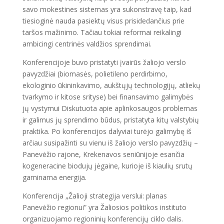
savo mokestines sistemas yra sukonstravę taip, kad
tiesioginė nauda pasiektų visus prisidedančius prie
taršos mažinimo. Tačiau tokiai reformai reikalingi
ambicingi centrinės valdžios sprendimai.
Konferencijoje buvo pristatyti įvairūs žaliojo verslo
pavyzdžiai (biomasės, polietileno perdirbimo,
ekologinio ūkininkavimo, aukštųjų technologijų, atliekų
tvarkymo ir kitose srityse) bei finansavimo galimybės
jų vystymui Diskutuota apie aplinkosaugos problemas
ir galimus jų sprendimo būdus, pristatyta kitų valstybių
praktika. Po konferencijos dalyviai turėjo galimybę iš
arčiau susipažinti su vienu iš žaliojo verslo pavyzdžių –
Panevėžio rajone, Krekenavos seniūnijoje esančia
kogeneracine biodujų jėgaine, kurioje iš kiaulių srutų
gaminama energija.
Konferencija „Žalioji strategija verslui: planas
Panevėžio regionui” yra Žaliosios politikos instituto
organizuojamo regioninių konferencijų ciklo dalis.