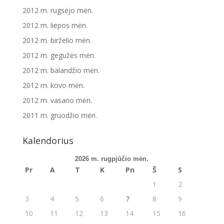
2012 m. rugsėjo mėn.
2012 m. liepos mėn.
2012 m. birželio mėn.
2012 m. gegužės mėn.
2012 m. balandžio mėn.
2012 m. kovo mėn.
2012 m. vasario mėn.
2011 m. gruodžio mėn.
Kalendorius
2026 m. rugpjūčio mėn.
Pr
A
T
K
Pn
Š
S
1
2
3
4
5
6
7
8
9
10
11
12
13
14
15
16