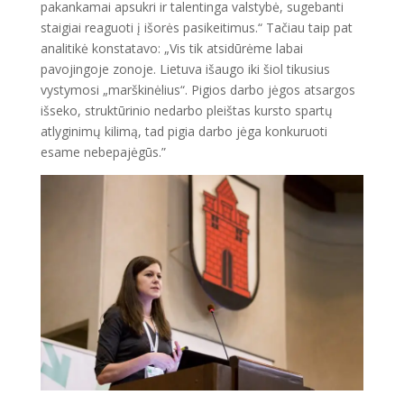
pakankamai apsukri ir talentinga valstybė, sugebanti
staigiai reaguoti į išorės pasikeitimus.“ Tačiau taip pat
analitikė konstatavo: „Vis tik atsidūrėme labai
pavojingoje zonoje. Lietuva išaugo iki šiol tikusius
vystymosi „marškinėlius“. Pigios darbo jėgos atsargos
išseko, struktūrinio nedarbo pleištas kursto spartų
atlyginimų kilimą, tad pigia darbo jėga konkuruoti
esame nebepajėgūs.”