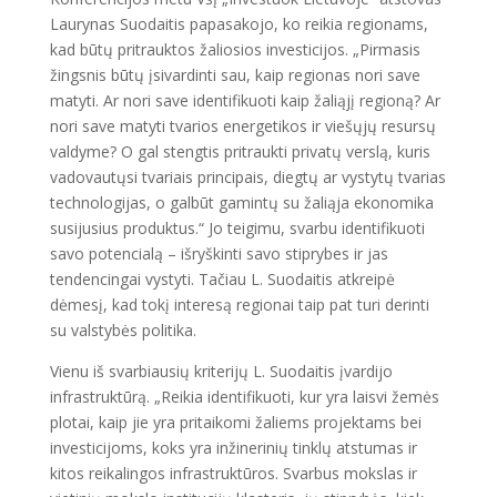
Laurynas Suodaitis papasakojo, ko reikia regionams,
kad būtų pritrauktos žaliosios investicijos. „Pirmasis
žingsnis būtų įsivardinti sau, kaip regionas nori save
matyti. Ar nori save identifikuoti kaip žaliąjį regioną? Ar
nori save matyti tvarios energetikos ir viešųjų resursų
valdyme? O gal stengtis pritraukti privatų verslą, kuris
vadovautųsi tvariais principais, diegtų ar vystytų tvarias
technologijas, o galbūt gamintų su žaliąja ekonomika
susijusius produktus.“ Jo teigimu, svarbu identifikuoti
savo potencialą – išryškinti savo stiprybes ir jas
tendencingai vystyti. Tačiau L. Suodaitis atkreipė
dėmesį, kad tokį interesą regionai taip pat turi derinti
su valstybės politika.
Vienu iš svarbiausių kriterijų L. Suodaitis įvardijo
infrastruktūrą. „Reikia identifikuoti, kur yra laisvi žemės
plotai, kaip jie yra pritaikomi žaliems projektams bei
investicijoms, koks yra inžinerinių tinklų atstumas ir
kitos reikalingos infrastruktūros. Svarbus mokslas ir