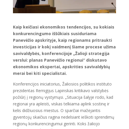
Kaip keičiasi ekonomikos tendencijos, su kokiais
konkurencingumo iššūkiais susiduriama
Panevėžio apskrityje, kaip regionams pritraukti
investicijas ir kokį vaidmenį šiame procese užima
savivaldybės, konferencijoje „Žalioji strategija
verslui: planas Panevėžio regionui“ diskutavo
ekonomikos ekspertai, apskrities savivaldybių
merai bei kiti specialistai.
Konferencijos iniciatorius, Žaliosios politikos instituto
prezidentas Remigijus Lapinskas kritikavo valstybės
požiūrį į regionų vystymąsi. „Situacija šalyje rodo, kad
regionai yra apleisti, viskas telkiama aplink sostinę ir
kelis didžiuosius miestus. O sparčiai mažėjantis
gyventojų skaičius ragina nedelsiant ieškoti sprendimų
regionų konkurencingumui gerinti. Koks žaliojo