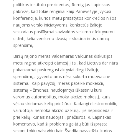
politikos instituto prezidentas, Remigijus Lapinskas
pabrėžė, kad tokie renginiai kaip Panevėžyje įvykusi
konferencija, kurios metu pristatytos konkrečios nišos
naujoms verslo iniciatyvoms, konkretūs žaliojo
sektoriaus pasiūlymai savivaldos veikimo efektyvumui
didinti, kelia verslumo dvasią ir skatina imtis darnių
sprendimų.
Biržų rajono meras Valdemaras Valkiūnas diskusijos
metu ragino atkreipti dėmesį į tai, kad Lietuva dar nėra
pakankamai pasirengusi aktyviai diegti žaliųjų
sprendimų, gyventojams nėra sukurta motyvacinė
sistema. Kaip pavyzdį, meras pateikė mokesčių
sistemą – žmonės, naudojantys iškastiniu kuru
varomus automobilius, moka akcizo mokestį, kuris
vėliau skiriamas kelių priežiūrai. Kadangi elektromobilių
vairuotojai nemoka akcizo už kurą, jie neprisideda ir
prie kelių, kuriais naudojasi, priežiūros. R. Lapinskas
komentavo, kad ši problema galėtų būti išspręsta
sekant tokių valstybių kaip Švedija pavyzdžiu, kurios