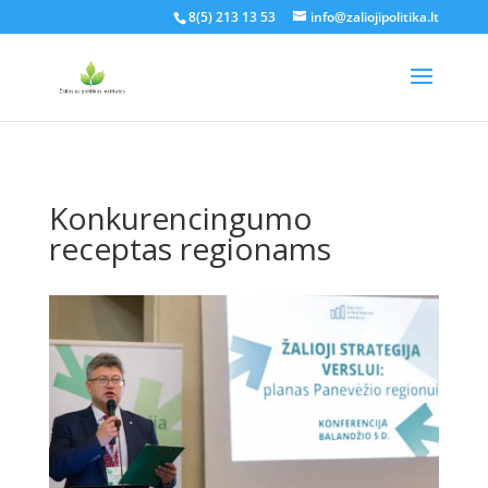
8(5) 213 13 53
info@zaliojipolitika.lt
Konkurencingumo
receptas regionams