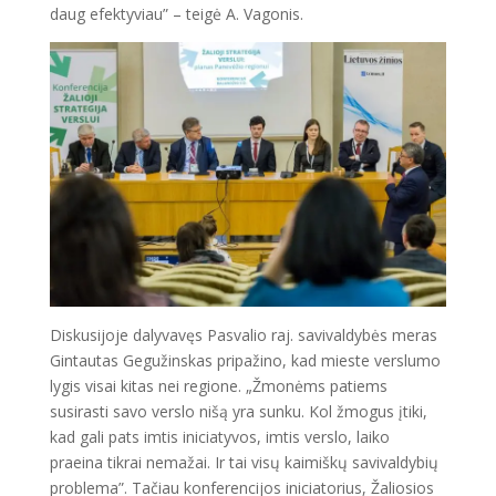
daug efektyviau” – teigė A. Vagonis.
Diskusijoje dalyvavęs Pasvalio raj. savivaldybės meras
Gintautas Gegužinskas pripažino, kad mieste verslumo
lygis visai kitas nei regione. „Žmonėms patiems
susirasti savo verslo nišą yra sunku. Kol žmogus įtiki,
kad gali pats imtis iniciatyvos, imtis verslo, laiko
praeina tikrai nemažai. Ir tai visų kaimiškų savivaldybių
problema”. Tačiau konferencijos iniciatorius, Žaliosios