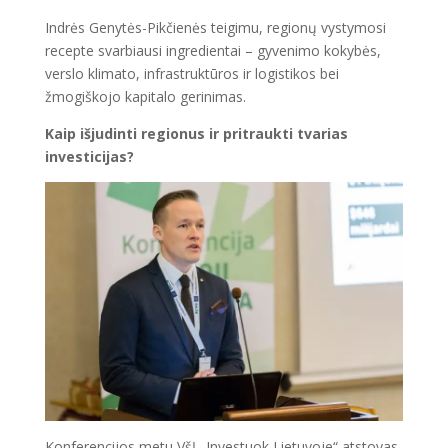
Indrės Genytės-Pikčienės teigimu, regionų vystymosi
recepte svarbiausi ingredientai – gyvenimo kokybės,
verslo klimato, infrastruktūros ir logistikos bei
žmogiškojo kapitalo gerinimas.
Kaip išjudinti regionus ir pritraukti tvarias
investicijas?
Konferencijos metu VšĮ „Investuok Lietuvoje“ atstovas