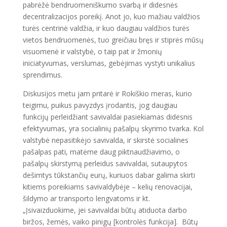
pabrėžė bendruomeniškumo svarbą ir didesnės
decentralizacijos poreikį. Anot jo, kuo mažiau valdžios
turės centrinė valdžia, ir kuo daugiau valdžios turės
vietos bendruomenės, tuo greičiau bręs ir stiprės mūsų
visuomenė ir valstybė, o taip pat ir žmonių
iniciatyvumas, verslumas, gebėjimas vystyti unikalius
sprendimus.
Diskusijos metu jam pritarė ir Rokiškio meras, kurio
teigimu, puikus pavyzdys įrodantis, jog daugiau
funkcijų perleidžiant savivaldai pasiekiamas didesnis
efektyvumas, yra socialinių pašalpų skyrimo tvarka. Kol
valstybė nepasitikėjo savivalda, ir skirstė socialines
pašalpas pati, matėme daug piktnaudžiavimo, o
pašalpų skirstymą perleidus savivaldai, sutaupytos
dešimtys tūkstančių eurų, kuriuos dabar galima skirti
kitiems poreikiams savivaldybėje – kelių renovacijai,
šildymo ar transporto lengvatoms ir kt.
„Įsivaizduokime, jei savivaldai būtų atiduota darbo
biržos, žemės, vaiko pinigų [kontrolės funkcija]. Būtų