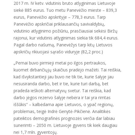
2017 m. IV ketv. vidutinis bruto atlyginimas Lietuvoje
siekė 885 eurus. Tuo metu Panevėžio mieste – 839,3
eurus, Panevėžio apskrityje – 778,3 eurus. Tarp
Panevėžio apskričiai priklausančių savivaldybių,
vidutinio atlyginimo požiūriu, prasčiausiai sekėsi Biržų
rajonui, kur vidutinis atlyginimas siekia tik 684,4 eurus.
Pagal darbo našumą, Panevėžys tarp kitų Lietuvos
apskričių rikiuojasi sąrašo viduryje (82,2 proc.)
„Pernai buvo pirmieji metai po ilgos pertraukos,
kuomet dirbančiųjų skaičius pradėjo mažėti. Tai reiškia,
kad išvykstantieji jau buvo ne tik tie, kurie šalyje jau
nesusiranda darbo, bet ir tie, kurie turi darbą, bet
pradeda ieškoti alternatyvų svetur. Tai reiškia, kad
darbo jėgos rezervo šalyje nebėra ir tai yra rimtas
iššūkis“ – kalbėdama apie Lietuvos, o ypač regionų,
problemas, teigė Indrė Genytė-Pikčienė. Analitikės
pateiktos demografinės prognozės verčia dar labiau
sunerimti – 2050 m. Lietuvoje gyvens tik kiek daugiau
nei 1,7 mln. gyventojų.