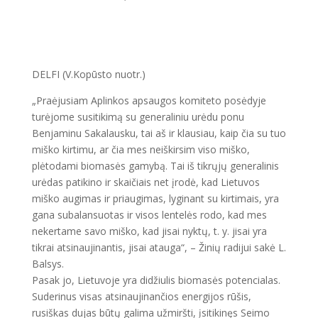
DELFI (V.Kopūsto nuotr.)
„Praėjusiam Aplinkos apsaugos komiteto posėdyje
turėjome susitikimą su generaliniu urėdu ponu
Benjaminu Sakalausku, tai aš ir klausiau, kaip čia su tuo
miško kirtimu, ar čia mes neiškirsim viso miško,
plėtodami biomasės gamybą. Tai iš tikrųjų generalinis
urėdas patikino ir skaičiais net įrodė, kad Lietuvos
miško augimas ir priaugimas, lyginant su kirtimais, yra
gana subalansuotas ir visos lentelės rodo, kad mes
nekertame savo miško, kad jisai nyktų, t. y. jisai yra
tikrai atsinaujinantis, jisai atauga“, – Žinių radijui sakė L.
Balsys.
Pasak jo, Lietuvoje yra didžiulis biomasės potencialas.
Suderinus visas atsinaujinančios energijos rūšis,
rusiškas dujas būtų galima užmiršti, įsitikinęs Seimo