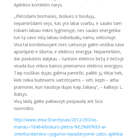
Aplinkos komiteto narys.
„Plėtodami biomasės, biokuro ir biodujų,
nepamiršdami vėjo, kas yra labai svarbu, ir saulės tam
tokiam labiau mikro lygmenyje, nes saulės energetika
turi tą savo nišą labiau individualių namų sektoriuje.
Visa tai kombinuojant mes Lietuvoje galim visiškai save
apsirūpinti ir šiluma, ir elektros energija. Nepamirškim,
dar paskutinis dalykas – turėsim elektros biržą ir biržoje
visada bus rinkos kainos prieinamos elektros energijos.
Taip rusiškas dujas galima pamiršti, palikti jų tiktai tiek,
kiek reikia buitiniams vartotojams – virti, kepti – arba
pramonei, kuri naudoja dujas kaip žaliavą“, – kalbėjo L.
Balsys.
Visą laidą galite paklausyti paspaudę ant šios
nuorodos:
http://www.ziniur.lt/archyvas/2012/293/as-
manau-/18464/biokuro-pletra-%E2%80%93-ar-
orientuodamiesi-i-piguma-nepadarysime-zalos-aplinkai