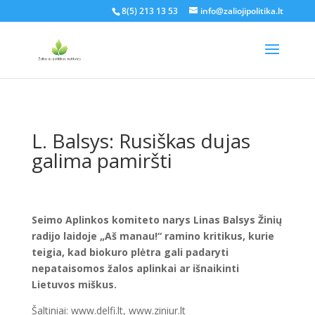
8(5) 213 13 53
info@zaliojipolitika.lt
L. Balsys: Rusiškas dujas
galima pamiršti
Seimo Aplinkos komiteto narys Linas Balsys Žinių
radijo laidoje „Aš manau!“ ramino kritikus, kurie
teigia, kad biokuro plėtra gali padaryti
nepataisomos žalos aplinkai ar išnaikinti
Lietuvos miškus.
Šaltiniai: www.delfi.lt, www.ziniur.lt