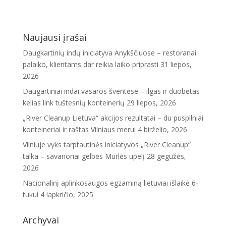
Naujausi įrašai
Daugkartinių indų iniciatyva Anykščiuose – restoranai
palaiko, klientams dar reikia laiko priprasti
31 liepos,
2026
Daugartiniai indai vasaros šventėse – ilgas ir duobėtas
kelias link tuštesnių konteinerių
29 liepos, 2026
„River Cleanup Lietuva“ akcijos rezultatai – du puspilniai
konteineriai ir raštas Vilniaus merui
4 birželio, 2026
Vilniuje vyks tarptautinės iniciatyvos „River Cleanup“
talka – savanoriai gelbės Murlės upelį
28 gegužės,
2026
Nacionalinį aplinkosaugos egzaminą lietuviai išlaikė 6-
tukui
4 lapkričio, 2025
Archyvai