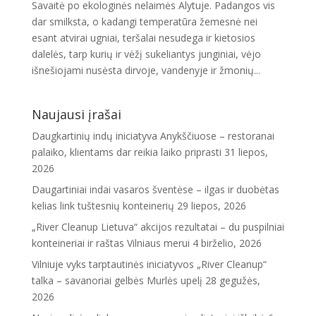
Savaitė po ekologinės nelaimės Alytuje. Padangos vis
dar smilksta, o kadangi temperatūra žemesnė nei
esant atvirai ugniai, teršalai nesudega ir kietosios
dalelės, tarp kurių ir vėžį sukeliantys junginiai, vėjo
išnešiojami nusėsta dirvoje, vandenyje ir žmonių...
Naujausi įrašai
Daugkartinių indų iniciatyva Anykščiuose – restoranai
palaiko, klientams dar reikia laiko priprasti
31 liepos,
2026
Daugartiniai indai vasaros šventėse – ilgas ir duobėtas
kelias link tuštesnių konteinerių
29 liepos, 2026
„River Cleanup Lietuva“ akcijos rezultatai – du puspilniai
konteineriai ir raštas Vilniaus merui
4 birželio, 2026
Vilniuje vyks tarptautinės iniciatyvos „River Cleanup“
talka – savanoriai gelbės Murlės upelį
28 gegužės,
2026