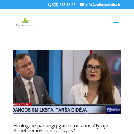
8(5) 213 13 53
info@zaliojipolitika.lt
Ekologinė padangų gaisro nelaimė Alytuje.
Kodėl nemokame tvarkytis?