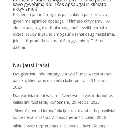
savo gyvenimą aplinkos apsaugai ir klimato
aktyvizmui?
Kas lemia jauno žmogaus pasirinkimą paskirti savo
gyvenimą aplinkos apsaugai ir klimato aktyvizmui? Ar
idealizmas, o gal radikalumas, padės įveikti klimato
krizės iššūkį? Iš jauno žmogaus dažnai daug nesitikima,
juk jis tik pradeda savarankišką gyvenimą. Tačiau
dažnai...
Naujausi įrašai
Daugkartinių indų iniciatyva Anykščiuose – restoranai
palaiko, klientams dar reikia laiko priprasti
31 liepos,
2026
Daugartiniai indai vasaros šventėse – ilgas ir duobėtas
kelias link tuštesnių konteinerių
29 liepos, 2026
„River Cleanup Lietuva“ akcijos rezultatai – du puspilniai
konteineriai ir raštas Vilniaus merui
4 birželio, 2026
Vilniuje vyks tarptautinės iniciatyvos „River Cleanup“