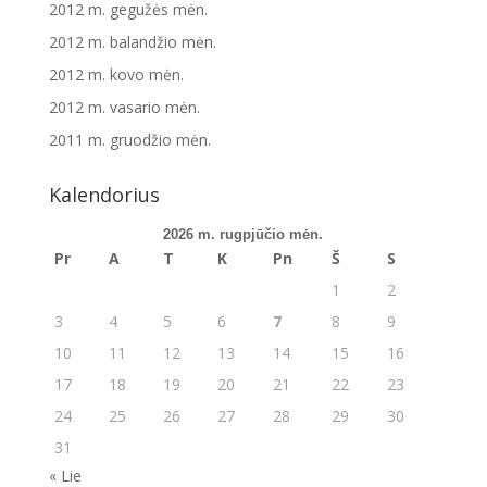
2012 m. gegužės mėn.
2012 m. balandžio mėn.
2012 m. kovo mėn.
2012 m. vasario mėn.
2011 m. gruodžio mėn.
Kalendorius
2026 m. rugpjūčio mėn.
Pr
A
T
K
Pn
Š
S
1
2
3
4
5
6
7
8
9
10
11
12
13
14
15
16
17
18
19
20
21
22
23
24
25
26
27
28
29
30
31
« Lie