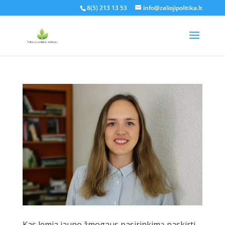
8(5) 213 13 53
info@zaliojipolitika.lt
Kas lemia jauno žmogaus pasirinkimą paskirti