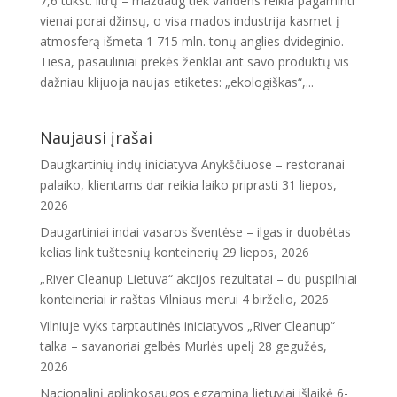
7,6 tūkst. litrų – maždaug tiek vandens reikia pagaminti
vienai porai džinsų, o visa mados industrija kasmet į
atmosferą išmeta 1 715 mln. tonų anglies dvideginio.
Tiesa, pasauliniai prekės ženklai ant savo produktų vis
dažniau klijuoja naujas etiketes: „ekologiškas“,...
Naujausi įrašai
Daugkartinių indų iniciatyva Anykščiuose – restoranai
palaiko, klientams dar reikia laiko priprasti
31 liepos,
2026
Daugartiniai indai vasaros šventėse – ilgas ir duobėtas
kelias link tuštesnių konteinerių
29 liepos, 2026
„River Cleanup Lietuva“ akcijos rezultatai – du puspilniai
konteineriai ir raštas Vilniaus merui
4 birželio, 2026
Vilniuje vyks tarptautinės iniciatyvos „River Cleanup“
talka – savanoriai gelbės Murlės upelį
28 gegužės,
2026
Nacionalinį aplinkosaugos egzaminą lietuviai išlaikė 6-