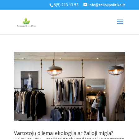
8(5) 213 13 53
info@zaliojipolitika.lt
Vartotojų dilema: ekologija ar žalioji migla?