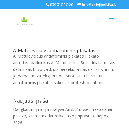
8(5) 213 13 53
info@zaliojipolitika.lt
A. Matuleviciaus antiatominis plakatas
A. Matuleviciaus antiatominis plakatas Plakato
autorius- dailininkas A. Matulevicius. Sovietiniais metais
dailininkas buvo valdzios persekiojamas del isitikinimu,
jo darbai mazai eksponuoti. Sis A. Matuleviciaus
antiatominis plakatas sukurtas protestuojant pries...
Naujausi įrašai
Daugkartinių indų iniciatyva Anykščiuose – restoranai
palaiko, klientams dar reikia laiko priprasti
31 liepos,
2026