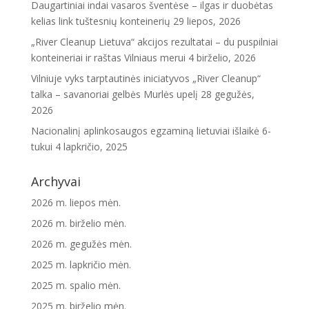
Daugartiniai indai vasaros šventėse – ilgas ir duobėtas
kelias link tuštesnių konteinerių
29 liepos, 2026
„River Cleanup Lietuva“ akcijos rezultatai – du puspilniai
konteineriai ir raštas Vilniaus merui
4 birželio, 2026
Vilniuje vyks tarptautinės iniciatyvos „River Cleanup“
talka – savanoriai gelbės Murlės upelį
28 gegužės,
2026
Nacionalinį aplinkosaugos egzaminą lietuviai išlaikė 6-
tukui
4 lapkričio, 2025
Archyvai
2026 m. liepos mėn.
2026 m. birželio mėn.
2026 m. gegužės mėn.
2025 m. lapkričio mėn.
2025 m. spalio mėn.
2025 m. birželio mėn.