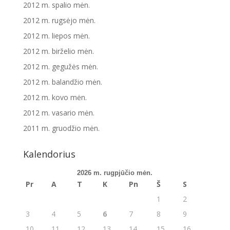
2012 m. spalio mėn.
2012 m. rugsėjo mėn.
2012 m. liepos mėn.
2012 m. birželio mėn.
2012 m. gegužės mėn.
2012 m. balandžio mėn.
2012 m. kovo mėn.
2012 m. vasario mėn.
2011 m. gruodžio mėn.
Kalendorius
2026 m. rugpjūčio mėn.
Pr
A
T
K
Pn
Š
S
1
2
3
4
5
6
7
8
9
10
11
12
13
14
15
16