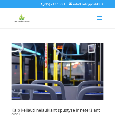
8(5) 213 13 53
info@zaliojipolitika.lt
Kaip keliauti nelaukiant spūstyse ir neteršiant
oro?