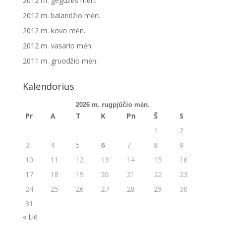
2012 m. gegužės mėn.
2012 m. balandžio mėn.
2012 m. kovo mėn.
2012 m. vasario mėn.
2011 m. gruodžio mėn.
Kalendorius
2026 m. rugpjūčio mėn.
Pr
A
T
K
Pn
Š
S
1
2
3
4
5
6
7
8
9
10
11
12
13
14
15
16
17
18
19
20
21
22
23
24
25
26
27
28
29
30
31
« Lie