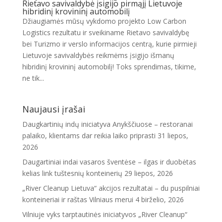
Rietavo savivaldybė įsigijo pirmąjį Lietuvoje
hibridinį krovininį automobilį
Džiaugiamės mūsų vykdomo projekto Low Carbon
Logistics rezultatu ir sveikiname Rietavo savivaldybę
bei Turizmo ir verslo informacijos centrą, kurie pirmieji
Lietuvoje savivaldybės reikmėms įsigijo išmanų
hibridinį krovininį automobilį! Toks sprendimas, tikime,
ne tik...
Naujausi įrašai
Daugkartinių indų iniciatyva Anykščiuose – restoranai
palaiko, klientams dar reikia laiko priprasti
31 liepos,
2026
Daugartiniai indai vasaros šventėse – ilgas ir duobėtas
kelias link tuštesnių konteinerių
29 liepos, 2026
„River Cleanup Lietuva“ akcijos rezultatai – du puspilniai
konteineriai ir raštas Vilniaus merui
4 birželio, 2026
Vilniuje vyks tarptautinės iniciatyvos „River Cleanup“