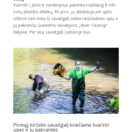
Kasmet į jūras ir vandenynus patenka maždaug 8 mln.
tonų plastiko atliekų, 80 proc. jų atkeliauja per upes.
Užkirsti tam kelią šį savaitgalį siekia tarptautinės upių ir
jų pakrančių švarinimo iniciatyvos „River Cleanup“
dalyviai. Per visą savaitgalį Lietuvoje bus...
Pirmąjį birželio savaitgalį kviečiame švarinti
upes ir jų pakrantes