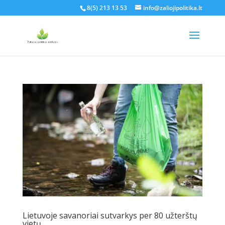
8(5) 213 13 53
info@zaliojipolitika.lt
Lietuvoje savanoriai sutvarkys per 80 užterštų
vietų