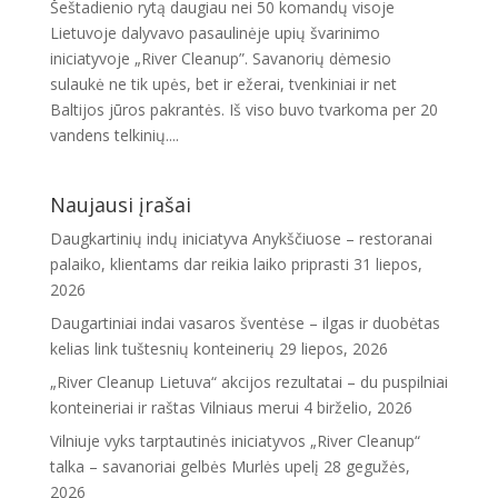
Šeštadienio rytą daugiau nei 50 komandų visoje
Lietuvoje dalyvavo pasaulinėje upių švarinimo
iniciatyvoje „River Cleanup”. Savanorių dėmesio
sulaukė ne tik upės, bet ir ežerai, tvenkiniai ir net
Baltijos jūros pakrantės. Iš viso buvo tvarkoma per 20
vandens telkinių....
Naujausi įrašai
Daugkartinių indų iniciatyva Anykščiuose – restoranai
palaiko, klientams dar reikia laiko priprasti
31 liepos,
2026
Daugartiniai indai vasaros šventėse – ilgas ir duobėtas
kelias link tuštesnių konteinerių
29 liepos, 2026
„River Cleanup Lietuva“ akcijos rezultatai – du puspilniai
konteineriai ir raštas Vilniaus merui
4 birželio, 2026
Vilniuje vyks tarptautinės iniciatyvos „River Cleanup“
talka – savanoriai gelbės Murlės upelį
28 gegužės,
2026