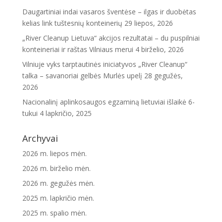
Daugartiniai indai vasaros šventėse – ilgas ir duobėtas
kelias link tuštesnių konteinerių
29 liepos, 2026
„River Cleanup Lietuva“ akcijos rezultatai – du puspilniai
konteineriai ir raštas Vilniaus merui
4 birželio, 2026
Vilniuje vyks tarptautinės iniciatyvos „River Cleanup“
talka – savanoriai gelbės Murlės upelį
28 gegužės,
2026
Nacionalinį aplinkosaugos egzaminą lietuviai išlaikė 6-
tukui
4 lapkričio, 2025
Archyvai
2026 m. liepos mėn.
2026 m. birželio mėn.
2026 m. gegužės mėn.
2025 m. lapkričio mėn.
2025 m. spalio mėn.