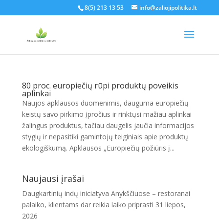
8(5) 213 13 53
info@zaliojipolitika.lt
80 proc. europiečių rūpi produktų poveikis
aplinkai
Naujos apklausos duomenimis, dauguma europiečių
keistų savo pirkimo įpročius ir rinktųsi mažiau aplinkai
žalingus produktus, tačiau daugelis jaučia informacijos
stygių ir nepasitiki gamintojų teiginiais apie produktų
ekologiškumą. Apklausos „Europiečių požiūris į...
Naujausi įrašai
Daugkartinių indų iniciatyva Anykščiuose – restoranai
palaiko, klientams dar reikia laiko priprasti
31 liepos,
2026