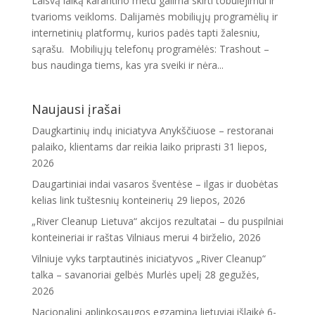
Laisvą laiką karantino metu galima skirti tobulėjimui ir
tvarioms veikloms. Dalijamės mobiliųjų programėlių ir
internetinių platformų, kurios padės tapti žalesniu,
sąrašu. Mobiliųjų telefonų programėlės: Trashout –
bus naudinga tiems, kas yra sveiki ir nėra...
Naujausi įrašai
Daugkartinių indų iniciatyva Anykščiuose – restoranai
palaiko, klientams dar reikia laiko priprasti
31 liepos,
2026
Daugartiniai indai vasaros šventėse – ilgas ir duobėtas
kelias link tuštesnių konteinerių
29 liepos, 2026
„River Cleanup Lietuva“ akcijos rezultatai – du puspilniai
konteineriai ir raštas Vilniaus merui
4 birželio, 2026
Vilniuje vyks tarptautinės iniciatyvos „River Cleanup“
talka – savanoriai gelbės Murlės upelį
28 gegužės,
2026
Nacionalinį aplinkosaugos egzaminą lietuviai išlaikė 6-