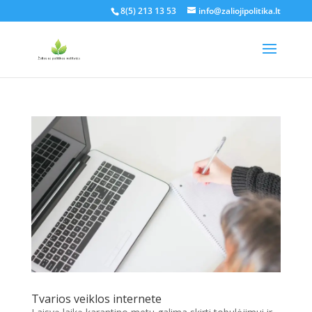
8(5) 213 13 53
info@zaliojipolitika.lt
Tvarios veiklos internete