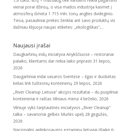
7,6 tūkst. litrų – maždaug tiek vandens reikia pagaminti
vienai porai džinsų, o visa mados industrija kasmet į
atmosferą išmeta 1 715 mln. tonų anglies dvideginio.
Tiesa, pasauliniai prekės ženklai ant savo produktų vis
dažniau klijuoja naujas etiketes: „ekologiškas“,...
Naujausi įrašai
Daugkartinių indų iniciatyva Anykščiuose – restoranai
palaiko, klientams dar reikia laiko priprasti
31 liepos,
2026
Daugartiniai indai vasaros šventėse – ilgas ir duobėtas
kelias link tuštesnių konteinerių
29 liepos, 2026
„River Cleanup Lietuva“ akcijos rezultatai – du puspilniai
konteineriai ir raštas Vilniaus merui
4 birželio, 2026
Vilniuje vyks tarptautinės iniciatyvos „River Cleanup“
talka – savanoriai gelbės Murlės upelį
28 gegužės,
2026
Nacionalinį aplinkosaugos egzaminą lietuviai išlaikė 6-