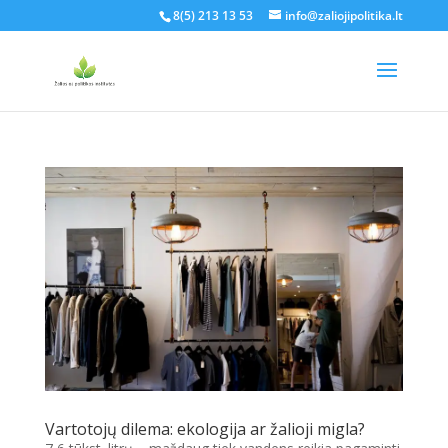
8(5) 213 13 53
info@zaliojipolitika.lt
Vartotojų dilema: ekologija ar žalioji migla?