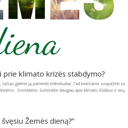
i prie klimato krizės stabdymo?
tačiau galime ją paminėti individualiai. Tad kviečiame susipažinti su
švelninimo: Domėkitės. Sužinokite daugiau apie klimato iššūkius ir visų
 švęsiu Žemės dieną?”