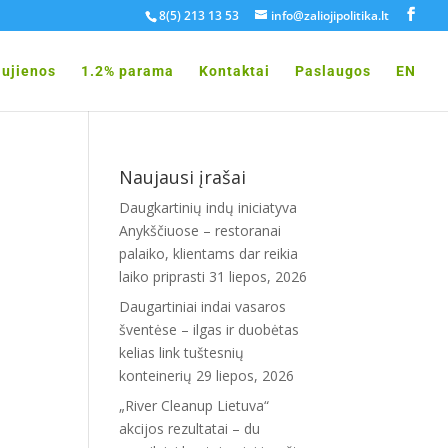
8(5) 213 13 53
info@zaliojipolitika.lt
ujienos
1.2% parama
Kontaktai
Paslaugos
EN
Naujausi įrašai
Daugkartinių indų iniciatyva
Anykščiuose – restoranai
palaiko, klientams dar reikia
laiko priprasti
31 liepos, 2026
Daugartiniai indai vasaros
šventėse – ilgas ir duobėtas
kelias link tuštesnių
konteinerių
29 liepos, 2026
„River Cleanup Lietuva“
akcijos rezultatai – du