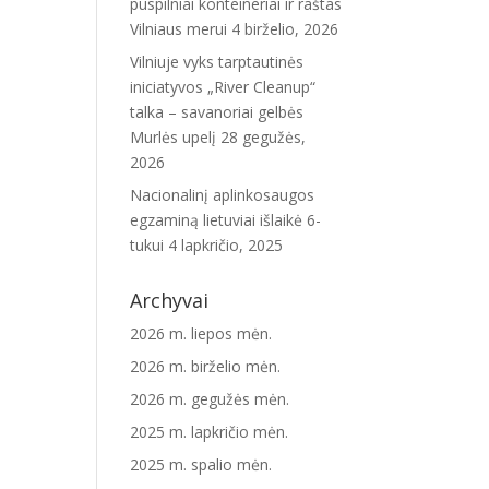
puspilniai konteineriai ir raštas
Vilniaus merui
4 birželio, 2026
Vilniuje vyks tarptautinės
iniciatyvos „River Cleanup“
talka – savanoriai gelbės
Murlės upelį
28 gegužės,
2026
Nacionalinį aplinkosaugos
egzaminą lietuviai išlaikė 6-
tukui
4 lapkričio, 2025
Archyvai
2026 m. liepos mėn.
2026 m. birželio mėn.
2026 m. gegužės mėn.
2025 m. lapkričio mėn.
2025 m. spalio mėn.