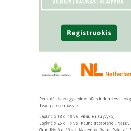
Renkatės tvarų gyvenimo būdą ir domitės ekologi
Tvarių protų mūšyje!
Lapkričio 18 d. 19 val. Vilniuje (jau įvyko)
Lapkričio 25 d. 19 val. Kaune (restorane „PJazz“,
Gruodžio 6 d. 19 val. Klaipėdoje (bare „Raketa“,