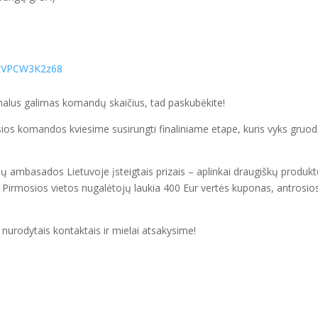
8tVPCW3K2z68
simalus galimas komandų skaičius, tad paskubėkite!
sios komandos kviesime susirungti finaliniame etape, kuris vyks gruod
ų ambasados Lietuvoje įsteigtais prizais – aplinkai draugiškų produk
Pirmosios vietos nugalėtojų laukia 400 Eur vertės kuponas, antrosio
.
nurodytais kontaktais ir mielai atsakysime!