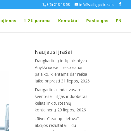
8(5) 213 13 53
info@zaliojipolitika.lt
ujienos
1.2% parama
Kontaktai
Paslaugos
EN
Naujausi įrašai
Daugkartinių indų iniciatyva
Anykščiuose – restoranai
palaiko, klientams dar reikia
laiko priprasti
31 liepos, 2026
Daugartiniai indai vasaros
šventėse – ilgas ir duobėtas
kelias link tuštesnių
konteinerių
29 liepos, 2026
„River Cleanup Lietuva“
akcijos rezultatai – du