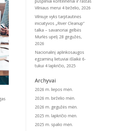
puspilniai konteineriai ir raštas
Vilniaus merui
4 birželio, 2026
Vilniuje vyks tarptautinės
iniciatyvos „River Cleanup“
talka – savanoriai gelbės
Murlės upelį
28 gegužės,
2026
Nacionalinį aplinkosaugos
egzaminą lietuviai išlaikė 6-
tukui
4 lapkričio, 2025
Archyvai
2026 m. liepos mėn.
2026 m. birželio mėn.
gas
2026 m. gegužės mėn.
2025 m. lapkričio mėn.
2025 m. spalio mėn.