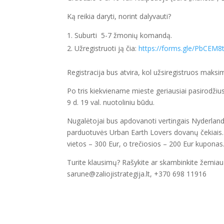
Ką reikia daryti, norint dalyvauti?
Suburti 5-7 žmonių komandą.
Užregistruoti ją čia:
https://forms.gle/PbCEM
Registracija bus atvira, kol užsiregistruos mak
Po tris kiekviename mieste geriausiai pasirodžiu
9 d. 19 val. nuotoliniu būdu.
Nugalėtojai bus apdovanoti vertingais Nyderland
parduotuvės Urban Earth Lovers dovanų čekiais. 
vietos – 300 Eur, o trečiosios – 200 Eur kuponas
Turite klausimų? Rašykite ar skambinkite žemiau 
sarune@zaliojistrategija.lt, +370 698 11916