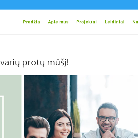
Pradžia
Apie mus
Projektai
Leidiniai
Na
varių protų mūšį!