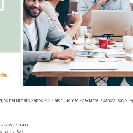
jos bei klimato kaitos iššūkiais? Tuomet kviečiame išbandyti savo jė
 Taikos pr. 141)
 Bangų g. 5A)