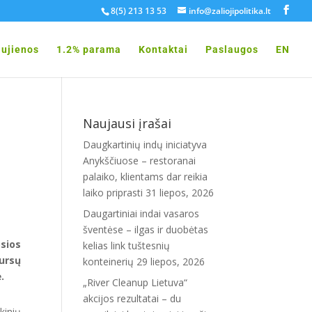
8(5) 213 13 53
info@zaliojipolitika.lt
ujienos
1.2% parama
Kontaktai
Paslaugos
EN
Naujausi įrašai
Daugkartinių indų iniciatyva
Anykščiuose – restoranai
palaiko, klientams dar reikia
laiko priprasti
31 liepos, 2026
Daugartiniai indai vasaros
šventėse – ilgas ir duobėtas
sios
kelias link tuštesnių
ursų
konteinerių
29 liepos, 2026
.
„River Cleanup Lietuva“
akcijos rezultatai – du
kinių