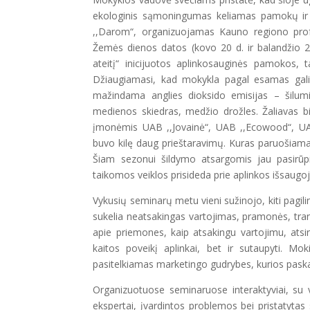
ekologinis sąmoningumas keliamas pamokų ir 
,,Darom“, organizuojamas Kauno regiono prof
Žemės dienos datos (kovo 20 d. ir balandžio 22 
ateitį“ inicijuotos aplinkosauginės pamokos, t
Džiaugiamasi, kad mokykla pagal esamas gali
mažindama anglies dioksido emisijas – šilumin
medienos skiedras, medžio drožles. Žaliavas b
įmonėmis UAB ,,Jovainė“, UAB ,,Ecowood“, UAB ,
buvo kilę daug prieštaravimų. Kuras paruošiama
Šiam sezonui šildymo atsargomis jau pasirūpi
taikomos veiklos prisideda prie aplinkos išsaug
Vykusių seminarų metu vieni sužinojo, kiti pagili
sukelia neatsakingas vartojimas, pramonės, trans
apie priemones, kaip atsakingu vartojimu, atsi
kaitos poveikį aplinkai, bet ir sutaupyti. M
pasitelkiamas marketingo gudrybes, kurios paskati
Organizuotuose seminaruose interaktyviai, su va
ekspertai, įvardintos problemos bei pristatytas 