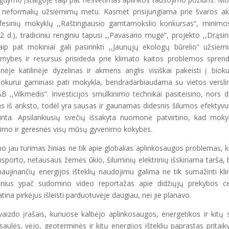
neformalių užsiėmimų metu. Kasmet prisijungiama prie švaros ak
esinių mokyklų ,,Raštingiausio gamtamokslio konkursas“, minimo
d.), tradiciniu renginiu tapusi ,,Pavasario mugė“, projekto ,,Drąsi
aip pat mokiniai gali pasirinkti ,,Jaunųjų ekologų būrelio“ užsiėm
mybes ir resursus prisideda prie klimato kaitos problemos spren
ėje katilinėje dyzelinas ir akmens anglis visiškai pakeisti į biok
iokurui gaminasi pati mokykla, bendradarbiaudama su vietos versli
,Vilkmedis“. Investicijos smulkinimo technikai pasiteisino, nors d
s iš anksto, todėl yra sausas ir gaunamas didesnis šilumos efektyv
nta. Apsilankiusių svečių išsakyta nuomonė patvirtino, kad moky
ojimo ir geresnės visų mūsų gyvenimo kokybės.
no jau turimas žinias ne tik apie globalias aplinkosaugos problemas, k
porto, netausaus žemės ūkio, šiluminių elektrinių išskiriama tarša, b
naujinančių energijos išteklių naudojimu galima ne tik sumažinti kl
okinius ypač sudomino video reportažas apie didžiųjų prekybos c
na pirkėjus išleisti parduotuvėje daugiau, nei jie planavo.
izdo įrašais, kuriuose kalbėjo aplinkosaugos, energetikos ir kitų s
saulės, vėjo, geoterminės ir kitų energijos išteklių paprastas pritai