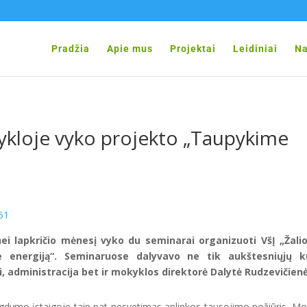
Pradžia
Apie mus
Projektai
Leidiniai
Na
ykloje vyko projekto „Taupykime
i lapkričio mėnesį vyko du seminarai organizuoti VšĮ „Žalio
me energiją“. Seminaruose dalyvavo ne tik aukštesniųjų k
i, administracija bet ir mokyklos direktorė Dalytė Rudzevičienė
gdymo įstaigoje taip pat nesvetimas aplinkos tausojimo požiūris. Mo