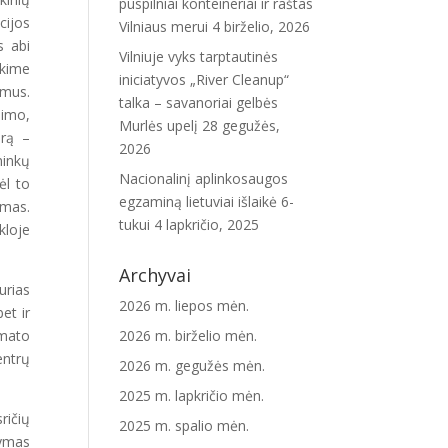
puspilniai konteineriai ir raštas
cijos
Vilniaus merui
4 birželio, 2026
s abi
Vilniuje vyks tarptautinės
nkime
iniciatyvos „River Cleanup“
imus.
talka – savanoriai gelbės
dimo,
Murlės upelį
28 gegužės,
urą –
2026
ninkų
Nacionalinį aplinkosaugos
ėl to
egzaminą lietuviai išlaikė 6-
umas.
tukui
4 lapkričio, 2025
kloje
Archyvai
urias
2026 m. liepos mėn.
et ir
imato
2026 m. birželio mėn.
entrų
2026 m. gegužės mėn.
2025 m. lapkričio mėn.
ričių
2025 m. spalio mėn.
kymas