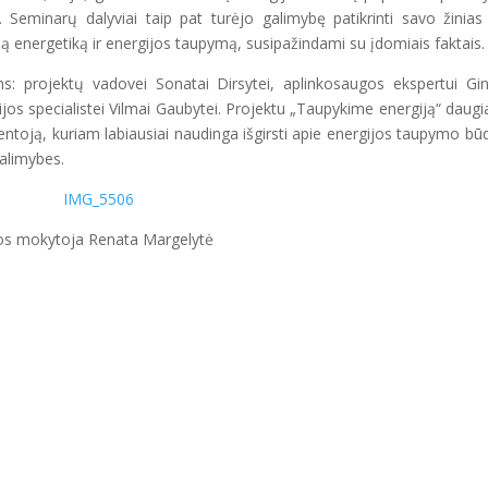
eminarų dalyviai taip pat turėjo galimybę patikrinti savo žinias
ią energetiką ir energijos taupymą, susipažindami su įdomiais faktais.
: projektų vadovei Sonatai Dirsytei, aplinkosaugos ekspertui Gin
jos specialistei Vilmai Gaubytei. Projektu „Taupykime energiją“ daugi
ntoją, kuriam labiausiai naudinga išgirsti apie energijos taupymo būd
galimybes.
ijos mokytoja Renata Margelytė