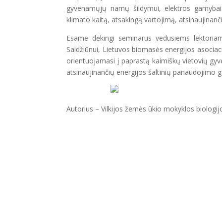
gyvenamųjų namų šildymui, elektros gamybai. S
klimato kaitą, atsakingą vartojimą, atsinaujinanč
Esame dėkingi seminarus vedusiems lektoriams
Saldžiūnui, Lietuvos biomasės energijos asociaci
orientuojamasi į paprastą kaimiškų vietovių gyve
atsinaujinančių energijos šaltinių panaudojimo 
Autorius – Vilkijos žemės ūkio mokyklos biolog