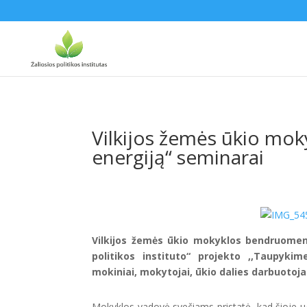
Vilkijos žemės ūkio mok
energiją“ seminarai
Vilkijos žemės ūkio mokyklos bendruomene
politikos instituto“ projekto ,,Taupyki
mokiniai, mokytojai, ūkio dalies darbuotoja
Mokyklos vadovė svečiams pristatė, kad šioje u