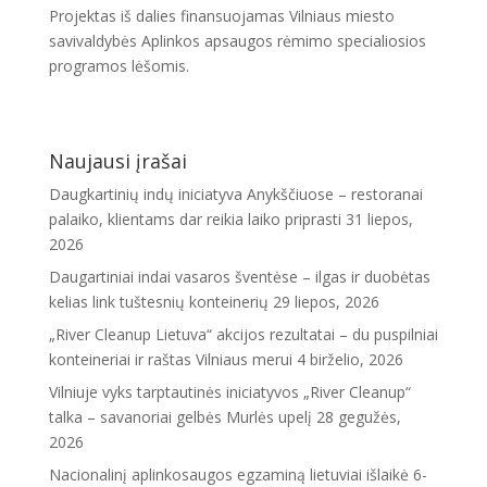
Projektas iš dalies finansuojamas Vilniaus miesto
savivaldybės Aplinkos apsaugos rėmimo specialiosios
programos lėšomis.
Naujausi įrašai
Daugkartinių indų iniciatyva Anykščiuose – restoranai
palaiko, klientams dar reikia laiko priprasti
31 liepos,
2026
Daugartiniai indai vasaros šventėse – ilgas ir duobėtas
kelias link tuštesnių konteinerių
29 liepos, 2026
„River Cleanup Lietuva“ akcijos rezultatai – du puspilniai
konteineriai ir raštas Vilniaus merui
4 birželio, 2026
Vilniuje vyks tarptautinės iniciatyvos „River Cleanup“
talka – savanoriai gelbės Murlės upelį
28 gegužės,
2026
Nacionalinį aplinkosaugos egzaminą lietuviai išlaikė 6-