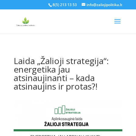
8(5) 213 13 53
info@zaliojipolitika.lt
Laida „Žalioji strategija“:
energetika jau
atsinaujinanti – kada
atsinaujins ir protas?!