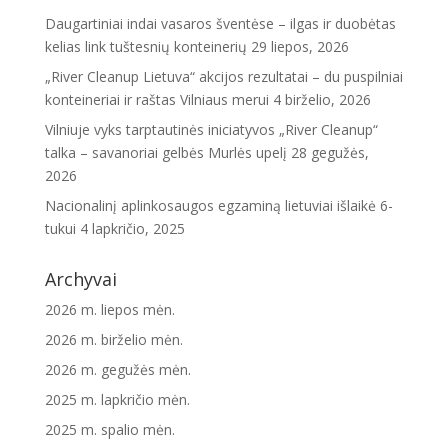
Daugartiniai indai vasaros šventėse – ilgas ir duobėtas
kelias link tuštesnių konteinerių
29 liepos, 2026
„River Cleanup Lietuva“ akcijos rezultatai – du puspilniai
konteineriai ir raštas Vilniaus merui
4 birželio, 2026
Vilniuje vyks tarptautinės iniciatyvos „River Cleanup“
talka – savanoriai gelbės Murlės upelį
28 gegužės,
2026
Nacionalinį aplinkosaugos egzaminą lietuviai išlaikė 6-
tukui
4 lapkričio, 2025
Archyvai
2026 m. liepos mėn.
2026 m. birželio mėn.
2026 m. gegužės mėn.
2025 m. lapkričio mėn.
2025 m. spalio mėn.