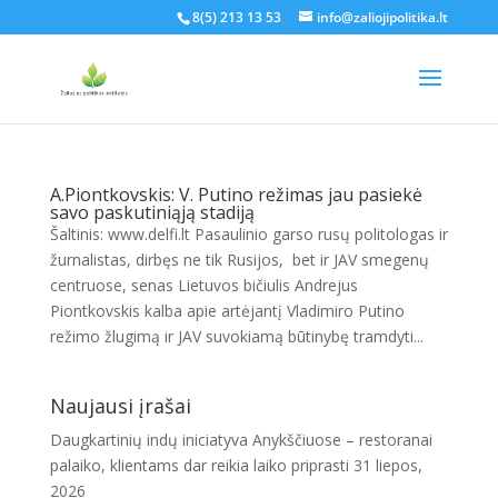
8(5) 213 13 53
info@zaliojipolitika.lt
A.Piontkovskis: V. Putino režimas jau pasiekė
savo paskutiniąją stadiją
Šaltinis: www.delfi.lt Pasaulinio garso rusų politologas ir
žurnalistas, dirbęs ne tik Rusijos, bet ir JAV smegenų
centruose, senas Lietuvos bičiulis Andrejus
Piontkovskis kalba apie artėjantį Vladimiro Putino
režimo žlugimą ir JAV suvokiamą būtinybę tramdyti...
Naujausi įrašai
Daugkartinių indų iniciatyva Anykščiuose – restoranai
palaiko, klientams dar reikia laiko priprasti
31 liepos,
2026