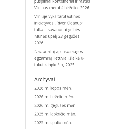
puspilniai konteineriai ir raštas
Vilniaus merui
4 birželio, 2026
Vilniuje vyks tarptautinės
iniciatyvos „River Cleanup“
talka – savanoriai gelbės
Murlės upelį
28 gegužės,
2026
Nacionalinį aplinkosaugos
egzaminą lietuviai išlaikė 6-
tukui
4 lapkričio, 2025
Archyvai
2026 m. liepos mėn.
2026 m. birželio mėn.
2026 m. gegužės mėn.
2025 m. lapkričio mėn.
2025 m. spalio mėn.