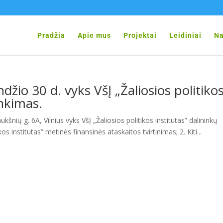
Pradžia
Apie mus
Projektai
Leidiniai
Na
io 30 d. vyks VšĮ „Žaliosios politiko
inkimas.
kšnių g. 6A, Vilnius vyks VšĮ „Žaliosios politikos institutas” dalininkų
os institutas” metinės finansinės ataskaitos tvirtinimas; 2. Kiti...