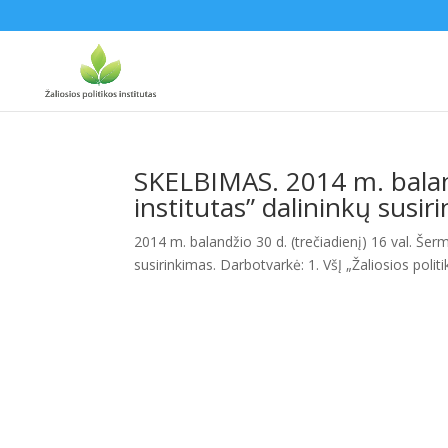
SKELBIMAS. 2014 m. balandž
institutas” dalininkų susir
2014 m. balandžio 30 d. (trečiadienį) 16 val. Šermu
susirinkimas. Darbotvarkė: 1. VšĮ „Žaliosios politik