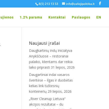
8(5) 213 13 53
info@zaliojipolitika.lt
ujienos
1.2% parama
Kontaktai
Paslaugos
EN
s
Naujausi įrašai
Daugkartinių indų iniciatyva
Anykščiuose – restoranai
palaiko, klientams dar reikia
laiko priprasti
31 liepos, 2026
Daugartiniai indai vasaros
šventėse – ilgas ir duobėtas
kelias link tuštesnių
konteinerių
29 liepos, 2026
„River Cleanup Lietuva“
akcijos rezultatai – du