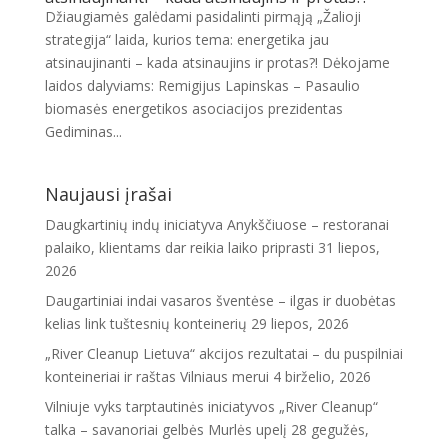
Džiaugiamės galėdami pasidalinti pirmąją „Žalioji
strategija“ laida, kurios tema: energetika jau
atsinaujinanti – kada atsinaujins ir protas?! Dėkojame
laidos dalyviams: Remigijus Lapinskas – Pasaulio
biomasės energetikos asociacijos prezidentas
Gediminas...
Naujausi įrašai
Daugkartinių indų iniciatyva Anykščiuose – restoranai
palaiko, klientams dar reikia laiko priprasti
31 liepos,
2026
Daugartiniai indai vasaros šventėse – ilgas ir duobėtas
kelias link tuštesnių konteinerių
29 liepos, 2026
„River Cleanup Lietuva“ akcijos rezultatai – du puspilniai
konteineriai ir raštas Vilniaus merui
4 birželio, 2026
Vilniuje vyks tarptautinės iniciatyvos „River Cleanup“
talka – savanoriai gelbės Murlės upelį
28 gegužės,