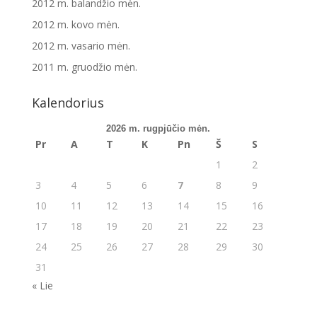
2012 m. balandžio mėn.
2012 m. kovo mėn.
2012 m. vasario mėn.
2011 m. gruodžio mėn.
Kalendorius
2026 m. rugpjūčio mėn.
Pr
A
T
K
Pn
Š
S
1
2
3
4
5
6
7
8
9
10
11
12
13
14
15
16
17
18
19
20
21
22
23
24
25
26
27
28
29
30
31
« Lie