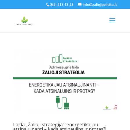
8(5) 213 13 53
info@zaliojipolitika.lt
Laida „Žalioji strategija“: energetika jau
atsinaujinanti – kada atsinaujins ir protas?!