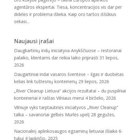
agentūros ekspertai. Tiesa, koncentracijos vis dar per
didelės ir problema išlieka. Kaip oro taršos iššūkius
sekasi...
Naujausi įrašai
Daugkartinių indų iniciatyva Anykščiuose – restoranai
palaiko, klientams dar reikia laiko priprasti
31 liepos,
2026
Daugartiniai indai vasaros šventėse – ilgas ir duobėtas
kelias link tuštesnių konteinerių
29 liepos, 2026
„River Cleanup Lietuva“ akcijos rezultatai – du puspilniai
konteineriai ir raštas Vilniaus merui
4 birželio, 2026
Vilniuje vyks tarptautinės iniciatyvos „River Cleanup“
talka – savanoriai gelbės Murlės upelį
28 gegužės,
2026
Nacionalinį aplinkosaugos egzaminą lietuviai išlaikė 6-
tukui
4 lapkričio, 2025