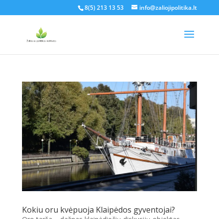
8(5) 213 13 53
info@zaliojipolitika.lt
Kokiu oru kvėpuoja Klaipėdos gyventojai?