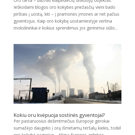
Oro tarša – dažnas klaipėdiečių diskusijų objektas.
Ieškodami blogos oro kokybės priežasčių vieni bado
pirštais į uostą, kiti – į pramonės įmones ar net pačius
gyventojus. Kaip oro kokybę uostamiestyje vertina
mokslininkai ir kokius sprendimus jos gerinimui siūlo...
Kokiu oru kvėpuoja sostinės gyventojai?
Per pastaruosius dešimtmečius Europoje gerokai
sumažėjo daugelio į orą išmetamų teršalų kiekis, todėl
oro kokybė pagerėjo – tikina Europos aplinkos